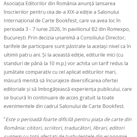
Asociația Editorilor din România anunță lansarea
înscrierilor pentru cea de-a XIX-a ediție a Salonului
Internațional de Carte Bookfest, care va avea loc în
perioada 3 - 7 iunie 2026, în pavilionul B2 din Romexpo,
București. Prin decizia unanimă a Consiliului Director,
tarifele de participare sunt păstrate la același nivel ca în
ultimii patru ani. Și la această ediție, editurile mici (cu
standuri de până la 10 m.p.) vor achita un tarif redus la
jumătate comparativ cu cel aplicat editurilor mari,
măsură menită să încurajeze diversificarea ofertei
editoriale și să îmbogățească experiența publicului, care
se bucură în continuare de acces gratuit la toate
evenimentele din cadrul Salonului de Carte Bookfest.
”
Este o perioadă foarte dificilă pentru piața de carte din
România: cititori, scriitori, traducători, librari, editori
suntem cu toții afectați de turbulențele din economie.