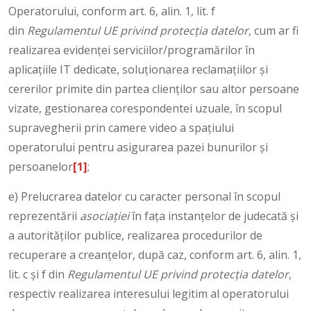
Operatorului, conform art. 6, alin. 1, lit. f
din
Regulamentul UE privind protecția datelor
, cum ar fi
realizarea evidenței serviciilor/programărilor în
aplicațiile IT dedicate, soluționarea reclamațiilor și
cererilor primite din partea clienților sau altor persoane
vizate, gestionarea corespondentei uzuale, în scopul
supravegherii prin camere video a spațiului
operatorului pentru asigurarea pazei bunurilor și
persoanelor
[1]
;
e) Prelucrarea datelor cu caracter personal în scopul
reprezentării
asociației
în fața instanțelor de judecată și
a autorităților publice, realizarea procedurilor de
recuperare a creanțelor, după caz, conform art. 6, alin. 1,
lit. c și f din
Regulamentul UE privind protecția datelor
,
respectiv realizarea interesului legitim al operatorului