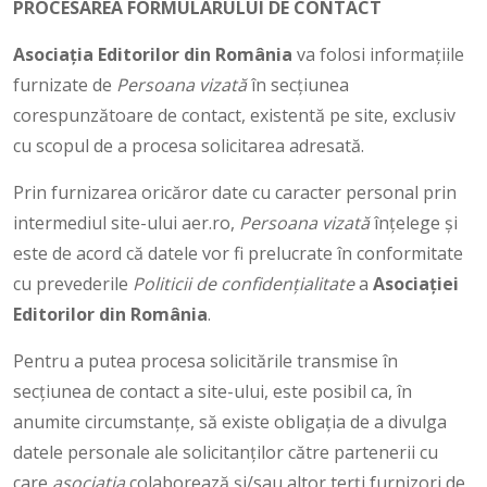
PROCESAREA FORMULARULUI DE CONTACT
Asociaţia Editorilor din România
va folosi informațiile
furnizate de
Persoana vizată
în secțiunea
corespunzătoare de contact, existentă pe site, exclusiv
cu scopul de a procesa solicitarea adresată.
Prin furnizarea oricăror date cu caracter personal prin
intermediul site-ului aer.ro,
Persoana vizată
înțelege și
este de acord că datele vor fi prelucrate în conformitate
cu prevederile
Politicii de confidențialitate
a
Asociației
Editorilor din România
.
Pentru a putea procesa solicitările transmise în
secțiunea de contact a site-ului, este posibil ca, în
anumite circumstanțe, să existe obligația de a divulga
datele personale ale solicitanților către partenerii cu
care
asociația
colaborează și/sau altor terți furnizori de