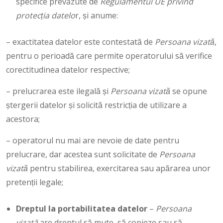
specifice prevăzute de
Regulamentul UE privind
protecția datelo
r, și anume:
– exactitatea datelor este contestată de
Persoana vizată
,
pentru o perioadă care permite operatorului să verifice
corectitudinea datelor respective;
– prelucrarea este ilegală și
Persoana vizată
se opune
ștergerii datelor și solicită restricția de utilizare a
acestora;
– operatorul nu mai are nevoie de date pentru
prelucrare, dar acestea sunt solicitate de
Persoana
vizată
pentru stabilirea, exercitarea sau apărarea unor
pretenții legale;
Dreptul la portabilitatea datelor
–
Persoana
vizată
are dreptul să mute, să copieze sau să