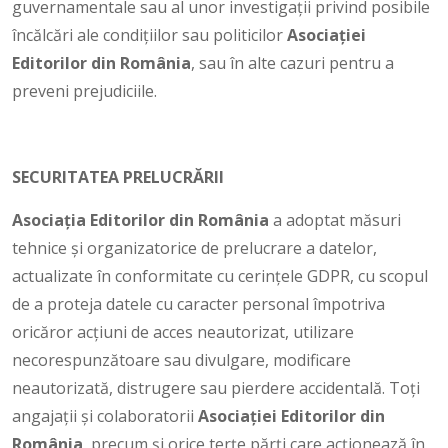
guvernamentale sau al unor investigații privind posibile
încălcări ale condițiilor sau politicilor
Asociației
Editorilor din România
, sau în alte cazuri pentru a
preveni prejudiciile.
SECURITATEA PRELUCRĂRII
Asociaţia Editorilor din România
a adoptat măsuri
tehnice și organizatorice de prelucrare a datelor,
actualizate în conformitate cu cerințele GDPR, cu scopul
de a proteja datele cu caracter personal împotriva
oricăror acțiuni de acces neautorizat, utilizare
necorespunzătoare sau divulgare, modificare
neautorizată, distrugere sau pierdere accidentală. Toți
angajații și colaboratorii
Asociației Editorilor din
România
, precum și orice terțe părți care acționează în