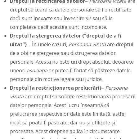
Dreptul la rectificarea datelor
–
Persoana vizată
are
dreptul să ceară ca datele personale să fie rectificate
dacă sunt inexacte sau învechite și/ sau să le
completeze dacă acestea sunt incomplete.
Dreptul la ștergerea datelor (“dreptul de a fi
uitat”)
– În unele cazuri,
Persoana vizată
are dreptul
de a obține ștergerea sau distrugerea datelor
personale. Acesta nu este un drept absolut, deoarece
uneori
asociația
ar putea fi forțat să păstreze datele
personale din motive legale sau juridice.
Dreptul la restricționarea prelucrării
–
Persoana
vizată
are dreptul să solicite restricționarea procesării
datelor personale. Acest lucru înseamnă că
prelucrarea respectivelor date este limitată, astfel
încât să poată fi păstrate, dar nu și utilizate și
procesate. Acest drept se aplică în circumstanțe