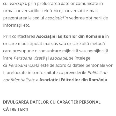
cu
asociația
, prin prelucrarea datelor comunicate în
urma conversațiilor telefonice, conversații e-mail,
prezentarea la sediul
asociației
în vederea obținerii de
informații etc.
Prin contactarea
Asociației Editorilor din România
în
oricare mod stipulat mai sus sau oricare altă metodă
care presupune o comunicare mijlocită sau nemijlocită
între
Persoana vizată
și
asociație
, se înțelege
că
Persoana vizată
este de acord că datele personale vor
fi prelucrate în conformitate cu prevederile
Politicii de
confidențialitate
a
Asociației Editorilor din România
.
DIVULGAREA DATELOR CU CARACTER PERSONAL
CĂTRE TERȚI