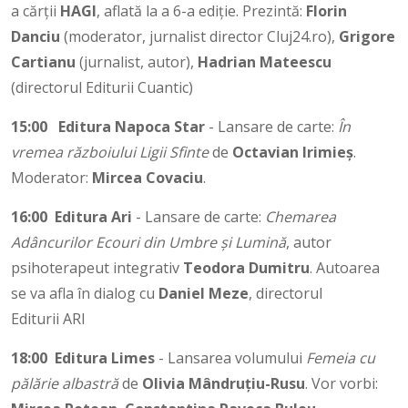
a cărții
HAGI
, aflată la a 6-a ediție. Prezintă:
Florin
Danciu
(moderator, jurnalist director Cluj24.ro),
Grigore
Cartianu
(jurnalist, autor),
Hadrian Mateescu
(directorul Editurii Cuantic)
15:00
Editura Napoca Star
- Lansare de carte:
În
vremea războiului Ligii Sfinte
de
Octavian Irimieș
.
Moderator:
Mircea Covaciu
.
16:00
Editura Ari
- Lansare de carte:
Chemarea
Adâncurilor Ecouri din Umbre
și Lumină
, autor
psihoterapeut integrativ
Teodora Dumitru
. Autoarea
se va afla în dialog cu
Daniel Meze
, directorul
Editurii ARI
18:00
Editura Limes
- Lansarea volumului
Femeia cu
pălărie albastră
de
Olivia Mândruțiu-Rusu
. Vor vorbi: