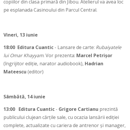
copiilor din clasa primară din Jibou. Atelierul va avea loc
pe esplanada Casinoului din Parcul Central.
Vineri, 13 iunie
18:00
Editura Cuantic
- Lansare de carte:
Rubaiyatele
lui Omar Khayyam
. Vor prezenta:
Marcel Petrișor
(îngrijitor ediție, narator audiobook),
Hadrian
Mateescu
(editor)
Sâmbătă, 14 iunie
13:00
Editura Cuantic
-
Grigore Cartianu
prezintă
publicului clujean cărțile sale, cu ocazia lansării ediției
complete, actualizate cu cariera de antrenor și manager,