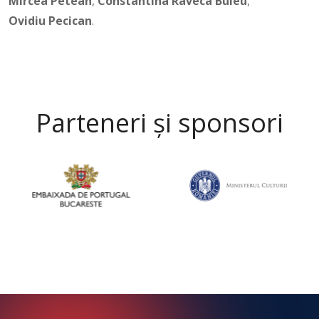
Mircea Petean
,
Constantina Raveca Buleu
,
Ovidiu Pecican
.
Parteneri și sponsori