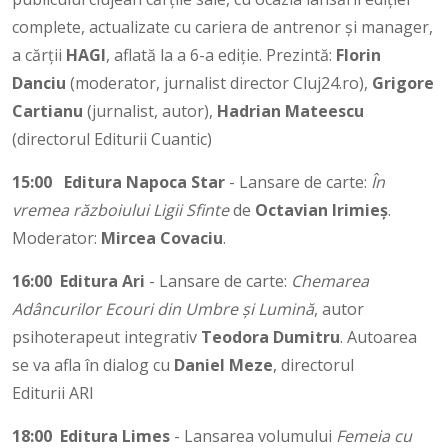
complete, actualizate cu cariera de antrenor și manager,
a cărții
HAGI
, aflată la a 6-a ediție. Prezintă:
Florin
Danciu
(moderator, jurnalist director Cluj24.ro),
Grigore
Cartianu
(jurnalist, autor),
Hadrian Mateescu
(directorul Editurii Cuantic)
15:00
Editura Napoca Star
- Lansare de carte:
În
vremea războiului Ligii Sfinte
de
Octavian Irimieș
.
Moderator:
Mircea Covaciu
.
16:00
Editura Ari
- Lansare de carte:
Chemarea
Adâncurilor Ecouri din Umbre
și Lumină
, autor
psihoterapeut integrativ
Teodora Dumitru
. Autoarea
se va afla în dialog cu
Daniel Meze
, directorul
Editurii ARI
18:00
Editura Limes
- Lansarea volumului
Femeia cu