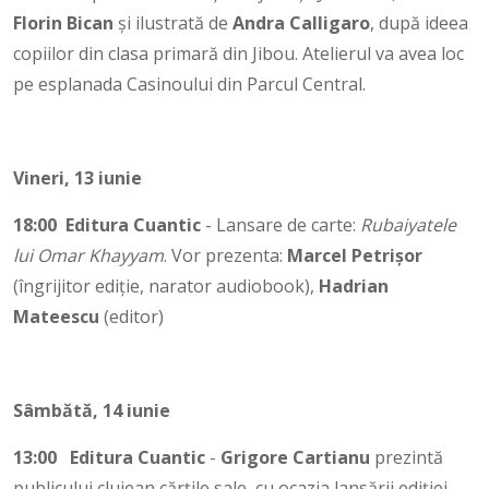
Florin Bican
și ilustrată de
Andra
Calligaro
, după ideea
copiilor din clasa primară din Jibou. Atelierul va avea loc
pe esplanada Casinoului din Parcul Central.
Vineri, 13 iunie
18:00
Editura Cuantic
- Lansare de carte:
Rubaiyatele
lui Omar Khayyam
. Vor prezenta:
Marcel Petrișor
(îngrijitor ediție, narator audiobook),
Hadrian
Mateescu
(editor)
Sâmbătă, 14 iunie
13:00
Editura Cuantic
-
Grigore Cartianu
prezintă
publicului clujean cărțile sale, cu ocazia lansării ediției