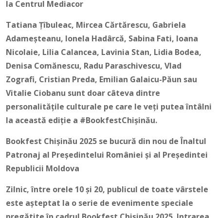
la Centrul Mediacor
Tatiana Țîbuleac, Mircea Cărtărescu, Gabriela
Adameșteanu, Ionela Hadârcă, Sabina Fati, Ioana
Nicolaie, Lilia Calancea, Lavinia Stan, Lidia Bodea,
Denisa Comănescu, Radu Paraschivescu, Vlad
Zografi, Cristian Preda, Emilian Galaicu-Păun sau
Vitalie Ciobanu sunt doar câteva dintre
personalitățile culturale pe care le veți putea întâlni
la această ediție a #BookfestChișinău
.
Bookfest Chișinău 2025 se bucură din nou de Înaltul
Patronaj al Președintelui României și al Președintei
Republicii Moldova
Zilnic, între orele 10 şi 20, publicul de toate vârstele
este așteptat la o serie de evenimente speciale
pregătite în cadrul Bookfest Chișinău 2025.
Intrarea