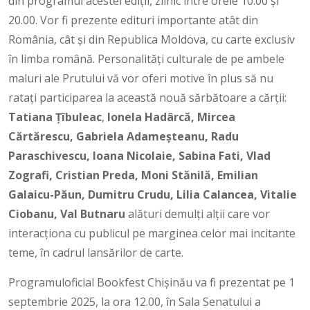
din programul acestei ediții, zilnic între orele 10.00 și
20.00. Vor fi prezente edituri importante atât din
România, cât și din Republica Moldova, cu carte exclusiv
în limba română. Personalități culturale de pe ambele
maluri ale Prutului vă vor oferi motive în plus să nu
rataţi participarea la această nouă sărbătoare a cărţii:
Tatiana Țîbuleac
,
Ionela Hadârcă,
Mircea
Cărtărescu, Gabriela Adameșteanu, Radu
Paraschivescu, Ioana Nicolaie, Sabina Fati, Vlad
Zografi, Cristian Preda,
Moni Stănilă, Emilian
Galaicu-Păun, Dumitru Crudu,
Lilia Calancea, Vitalie
Ciobanu, Vаl Butnaru
alături demulți alții care vor
interacționa cu publicul pe marginea celor mai incitante
teme, în cadrul lansărilor de carte.
Programuloficial Bookfest Chișinău va fi prezentat pe 1
septembrie 2025, la ora 12.00, în Sala Senatului a