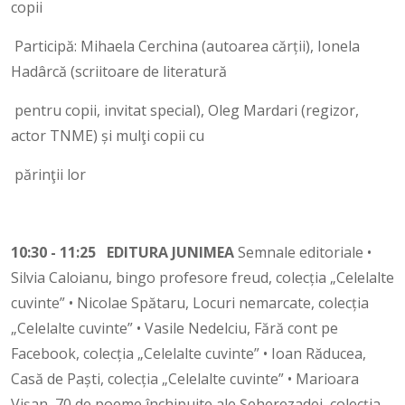
copii
Participă: Mihaela Cerchina (autoarea cărții), Ionela
Hadârcă (scriitoare de literatură
pentru copii, invitat special), Oleg Mardari (regizor,
actor TNME) și mulţi copii cu
părinţii lor
10:30 - 11:25 EDITURA JUNIMEA
Semnale editoriale •
Silvia Caloianu, bingo profesore freud, colecția „Celelalte
cuvinte” • Nicolae Spătaru, Locuri nemarcate, colecția
„Celelalte cuvinte” • Vasile Nedelciu, Fără cont pe
Facebook, colecția „Celelalte cuvinte” • Ioan Răducea,
Casă de Paști, colecția „Celelalte cuvinte” • Marioara
Vișan, 70 de poeme închipuite ale Șeherezadei, colecția