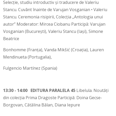
Selecție, studiu introductiv și traducere de Valeriu
Stancu. Cuvânt înainte de Varujan Vosganian • Valeriu
Stancu. Ceremonia risipirii, Colecția „Antologia unui
autor” Moderator: Mircea Ciobanu Participă: Varujan
Vosganian (București), Valeriu Stancu (Iași), Simone
Beatrice
Bonhomme (Franța), Vanda Mikšić (Croația), Lauren
Mendinueta (Portugalia),
Fulgencio Martínez (Spania)
13:30 - 14:00 EDITURA PARALELA 45
Libelula. Noutăți
din colecția Prima Dragoste Participă: Doina Gecse-
Borgovan, Cătălina Bălan, Diana Iepure