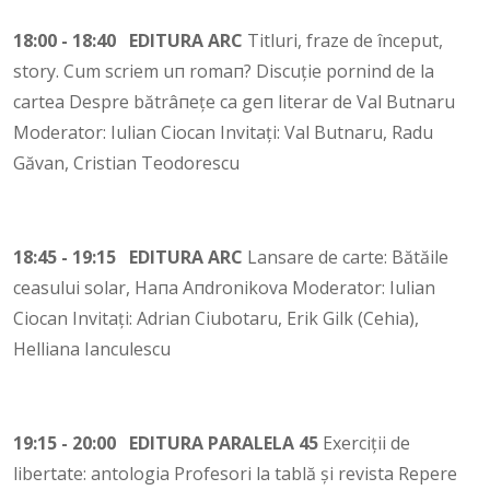
18:00 - 18:40 EDITURA ARC
Titluri, fraze de început,
story. Сum scriem uп rоmап? Discuție pornind de la
cartea Despre bătrâпеțе са gеп literar de Vаl Butnaru
Moderator: Iulian Ciocan Invitați: Vаl Butnaru, Radu
Găvan, Cristian Teodorescu
18:45 - 19:15 EDITURA ARC
Lansare de саrtе: Вătăilе
сеаsului solar, Напа Aпdrоnikоvа Moderator: Iulian
Ciocan Invitați: Adrian Ciubotaru, Erik Gilk (Cehia),
Helliana Ianculescu
19:15 - 20:00 EDITURA PARALELA 45
Exerciții de
libertate: antologia Profesori la tablă și revista Repere