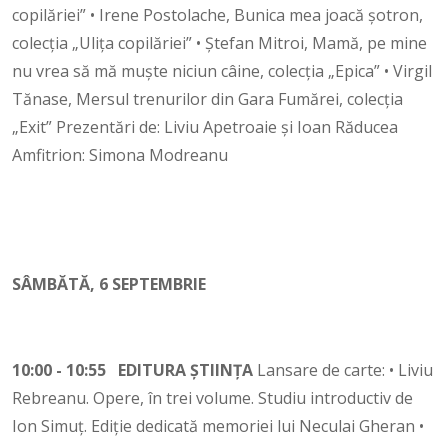
copilăriei” • Irene Postolache, Bunica mea joacă șotron,
colecția „Ulița copilăriei” • Ștefan Mitroi, Mamă, pe mine
nu vrea să mă muște niciun câine, colecția „Epica” • Virgil
Tănase, Mersul trenurilor din Gara Fumărei, colecția
„Exit” Prezentări de: Liviu Apetroaie și Ioan Răducea
Amfitrion: Simona Modreanu
SÂMBĂTĂ, 6 SEPTEMBRIE
10:00 - 10:55 EDITURA ȘTIINȚA
Lansare de carte: • Liviu
Rebreanu. Opere, în trei volume. Studiu introductiv de
Ion Simuț. Ediție dedicată memoriei lui Neculai Gheran •