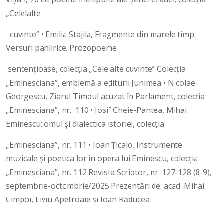
„Celelalte
cuvinte” • Emilia Stajila, Fragmente din marele timp.
Versuri panlirice. Prozopoeme
sentențioase, colecția „Celelalte cuvinte” Colecția
„Eminesciana”, emblemă a editurii Junimea • Nicolae
Georgescu, Ziarul Timpul acuzat în Parlament, colecția
„Eminesciana”, nr. 110 • Iosif Cheie-Pantea, Mihai
Eminescu: omul şi dialectica istoriei, colecția
„Eminesciana”, nr. 111 • Ioan Țicalo, Instrumente
muzicale și poetica lor în opera lui Eminescu, colecția
„Eminesciana”, nr. 112 Revista Scriptor, nr. 127-128 (8-9),
septembrie-octombrie/2025 Prezentări de: acad. Mihai
Cimpoi, Liviu Apetroaie și Ioan Răducea