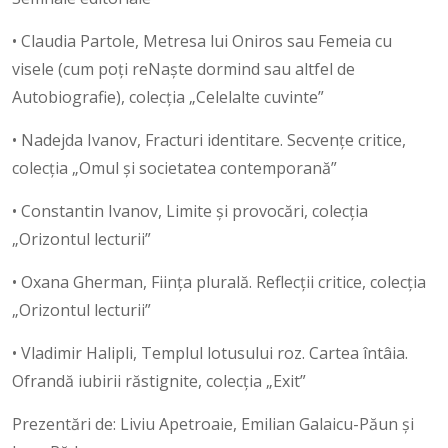
• Claudia Partole, Metresa lui Oniros sau Femeia cu
visele (cum poți reNaște dormind sau altfel de
Autobiografie), colecția „Celelalte cuvinte”
• Nadejda Ivanov, Fracturi identitare. Secvențe critice,
colecția „Omul și societatea contemporană”
• Constantin Ivanov, Limite și provocări, colecția
„Orizontul lecturii”
• Oxana Gherman, Ființa plurală. Reflecții critice, colecția
„Orizontul lecturii”
• Vladimir Halipli, Templul lotusului roz. Cartea întâia.
Ofrandă iubirii răstignite, colecția „Exit”
Prezentări de: Liviu Apetroaie, Emilian Galaicu-Păun și