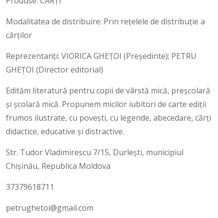
Produse: CĂRȚI
Modalitatea de distribuire: Prin rețelele de distribuție a
cărților
Reprezentanți: VIORICA GHEŢOI (Președinte); PETRU
GHEŢOI (Director editorial)
Edităm literatură pentru copii de vârstă mică, preșcolară
și școlară mică. Propunem micilor iubitori de carte ediții
frumos ilustrate, cu povești, cu legende, abecedare, cărți
didactice, educative și distractive.
Str. Tudor Vladimirescu 7/15, Durlești, municipiul
Chișinău, Republica Moldova
37379618711
petrughetoi@gmail.com