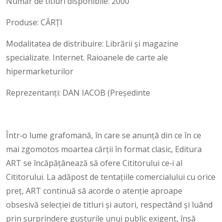
Număr de titluri disponibile: 2000
Produse: CĂRȚI
Modalitatea de distribuire: Librării și magazine
specializate. Internet. Raioanele de carte ale
hipermarketurilor
Reprezentanți: DAN IACOB (Președinte
Într‑o lume grafomană, în care se anunță din ce în ce
mai zgomotos moartea cărții în format clasic, Editura
ART se încăpățânează să ofere Cititorului ce‑i al
Cititorului. La adăpost de tentațiile comercialului cu orice
preț, ART continuă să acorde o atenție aproape
obsesivă selecției de titluri și autori, respectând și luând
prin surprindere gusturile unui public exigent, însă