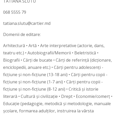
TATIANA SLUTU
068 5555 79
tatiana.slutu@cartier.md
Domenii de editare:
Arhitectură • Artă • Arte interpretative (actorie, dans,
teatru etc.) • Autobiografii/Memorii • Beletristică •
Biografii • Cărți de bucate • Cărți de referință (dicționare,
enciclopedii, anuare etc.) • Cărţi pentru adolescenţi -
ficţiune şi non-ficţiune (13-18 ani) • Cărţi pentru copii -
ficţiune şi non-ficţiune (1-7 ani) • Cărţi pentru copii -
ficţiune şi non-ficţiune (8-12 ani) • Critică și istorie
literară • Cultură și civilizație • Drept • Economie/comerț •
Educație (pedagogie, metodică și metodologie, manuale
școlare, formarea adulților, instruirea la vârsta