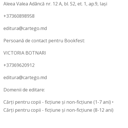
Aleea Valea Adâncă nr. 12 A, bl. S2, et. 1, ap.9, Iași
+37360898958
editura@cartego.md
Persoană de contact pentru Bookfest:
VICTORIA BOTNARI
+37369620912
editura@cartego.md
Domenii de editare:
Cărţi pentru copii - ficţiune şi non-ficţiune (1-7 ani) •
Cărţi pentru copii - ficţiune şi non-ficţiune (8-12 ani)