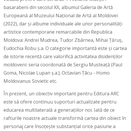
basarabeni din secolul XX, albumul Galeria de Artă
Europeană al Muzeului Naţional de Artă al Moldovei
(2022), dar şi albume individuale ale unor personalităţi
artistice contemporane remarcabile din Republica
Moldova: Andrei Mudrea, Tudor Zbârnea, Mihai Ţăruş,
Eudochia Robu ş.a. O categorie importantă este şi cartea
de istorie recentă care valorifică activitatea disidenţilor
moldoveni: seria coordonată de Sergiu Musteaţă (Paul
Goma, Nicolae Lupan ş.a.); Octavian Ţâcu - Homo
Moldovanus Sovietic etc.
În prezent, un obiectiv important pentru Editura ARC
este să ofere continuu suporturi actualizate pentru
educarea multilaterală a generaţiilor noi. Iată de ce
rafturile noastre actuale transformă cartea din obiect în
personaj care însoţeşte substanţial orice pasiune a