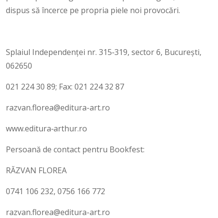
dispus să încerce pe propria piele noi provocări.
Splaiul Independenței nr. 315‑319, sector 6, București,
062650
021 224 30 89; Fax: 021 224 32 87
razvan.florea@editura-art.ro
www.editura‑arthur.ro
Persoană de contact pentru Bookfest:
RĂZVAN FLOREA
0741 106 232, 0756 166 772
razvan.florea@editura-art.ro