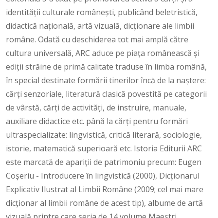
identităţii culturale româneşti, publicând beletristică,
didactică naţională, artă vizuală, dicţionare ale limbii
române. Odată cu deschiderea tot mai amplă către
cultura universală, ARC aduce pe piaţa românească şi
ediţii străine de primă calitate traduse în limba română,
în special destinate formării tinerilor încă de la naştere:
cărţi senzoriale, literatură clasică povestită pe categorii
de vârstă, cărţi de activităţi, de instruire, manuale,
auxiliare didactice etc. până la cărţi pentru formări
ultraspecializate: lingvistică, critică literară, sociologie,
istorie, matematică superioară etc. Istoria Editurii ARC
este marcată de apariţii de patrimoniu precum: Eugen
Coşeriu - Introducere în lingvistică (2000), Dicționarul
Explicativ Ilustrat al Limbii Române (2009; cel mai mare
dicționar al limbii române de acest tip), albume de artă
vizuală printre care seria de 14 volume Maeştri