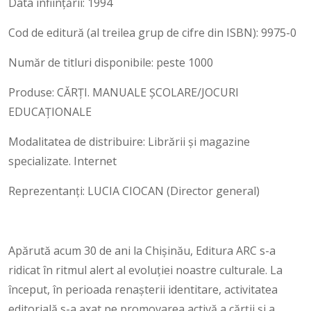
Data înființării: 1994
Cod de editură (al treilea grup de cifre din ISBN): 9975-0
Număr de titluri disponibile: peste 1000
Produse: CĂRȚI. MANUALE ȘCOLARE/JOCURI
EDUCAŢIONALE
Modalitatea de distribuire: Librării și magazine
specializate. Internet
Reprezentanți: LUCIA CIOCAN (Director general)
Apărută acum 30 de ani la Chişinău, Editura ARC s-a
ridicat în ritmul alert al evoluţiei noastre culturale. La
început, în perioada renaşterii identitare, activitatea
editorială s-a axat pe promovarea activă a cărţii şi a