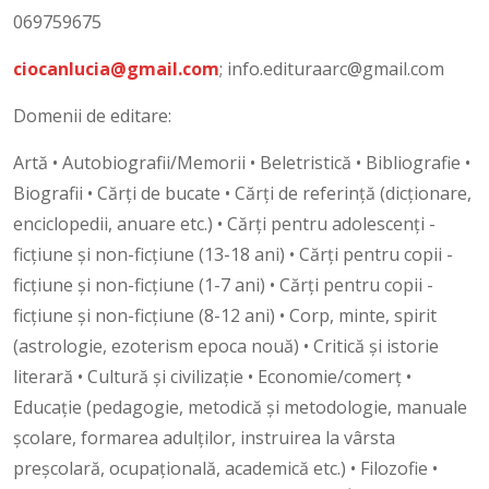
069759675
ciocanlucia@gmail.com
; info.edituraarc@gmail.com
Domenii de editare:
Artă • Autobiografii/Memorii • Beletristică • Bibliografie •
Biografii • Cărţi de bucate • Cărţi de referinţă (dicţionare,
enciclopedii, anuare etc.) • Cărţi pentru adolescenţi -
ficţiune şi non-ficţiune (13-18 ani) • Cărţi pentru copii -
ficţiune şi non-ficţiune (1-7 ani) • Cărţi pentru copii -
ficţiune şi non-ficţiune (8-12 ani) • Corp, minte, spirit
(astrologie, ezoterism epoca nouă) • Critică şi istorie
literară • Cultură şi civilizaţie • Economie/comerţ •
Educaţie (pedagogie, metodică şi metodologie, manuale
şcolare, formarea adulţilor, instruirea la vârsta
preşcolară, ocupaţională, academică etc.) • Filozofie •