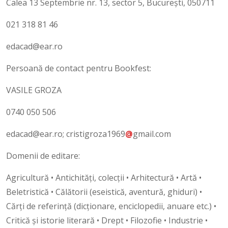
Calea 13 Septembrie nr. 13, sector 5, București, 050711
021 318 81 46
edacad@ear.ro
Persoană de contact pentru Bookfest:
VASILE GROZA
0740 050 506
edacad@ear.ro; cristigroza1969
@
gmail.com
Domenii de editare:
Agricultură • Antichităţi, colecţii • Arhitectură • Artă •
Beletristică • Călătorii (eseistică, aventură, ghiduri) •
Cărţi de referinţă (dicţionare, enciclopedii, anuare etc.) •
Critică şi istorie literară • Drept • Filozofie • Industrie •