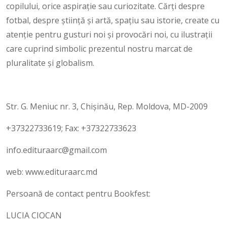
copilului, orice aspirație sau curiozitate. Cărţi despre
fotbal, despre ştiinţă şi artă, spaţiu sau istorie, create cu
atenţie pentru gusturi noi şi provocări noi, cu ilustrații
care cuprind simbolic prezentul nostru marcat de
pluralitate şi globalism.
Str. G. Meniuc nr. 3, Chișinău, Rep. Moldova, MD-2009
+37322733619; Fax: +37322733623
info.edituraarc@gmail.com
web: www.edituraarc.md
Persoană de contact pentru Bookfest:
LUCIA CIOCAN