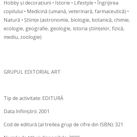
Hobby şi decoraţiuni • Istorie • Lifestyle • Îngrijirea
copilului • Medicină (umană, veterinară, farmaceutică) •
Natură • Ştiinţe (astronomie, biologie, botanică, chimie,
ecologie, geografie, geologie, istoria ştiinţelor, fizică,
mediu, zoologie)
GRUPUL EDITORIAL ART
Tip de activitate: EDITURĂ
Data înființării: 2001
Cod de editură (al treilea grup de cifre din ISBN): 321