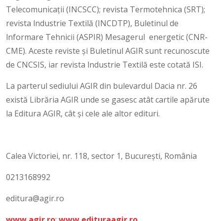
Telecomunicaţii (INCSCC); revista Termotehnica (SRT);
revista lndustrie Textilă (INCDTP), Buletinul de
lnformare Tehnicii (ASPIR) Mesagerul energetic (CNR-
CME). Aceste reviste și Buletinul AGIR sunt recunoscute
de CNCSIS, iar revista lndustrie Textilă este cotată ISI.
La parterul sediului AGIR din bulevardul Dacia nr. 26
există Librăria AGIR unde se gasesc atât cartile apărute
la Editura AGIR, cât și cele ale altor edituri.
Calea Victoriei, nr. 118, sector 1, Bucureşti, România
0213168992
editura@agir.ro
www.agir.ro
;
www.edituraagir.ro