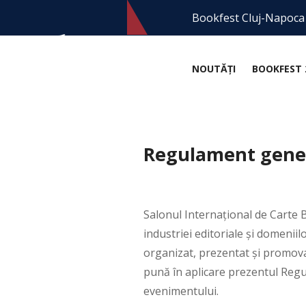
Bookfest Cluj-Napoca
NOUTĂȚI
BOOKFEST 
Regulament genera
Salonul Internațional de Carte
industriei editoriale și domenii
organizat, prezentat și promovat
pună în aplicare prezentul Regul
evenimentului.