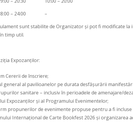
9:00 – 20:30
10:00 – 20:00
8:00 – 24:00
–
lament sunt stabilite de Organizator și pot fi modificate la i
n timp util.
ziția Expozanților:
 Cererii de înscriere;
ul general al pavilioanelor pe durata desfășurării manifestări
grupurilor sanitare – inclusiv în perioadele de amenajare/deza
lui Expozanților și al Programului Evenimentelor;
orm propunerilor de evenimente propuse pentru a fi incluse
ului Internațional de Carte Bookfest 2026 și organizarea ac