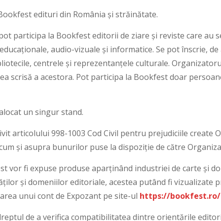
Bookfest edituri din România și străinătate.
i pot participa la Bookfest editorii de ziare și reviste care au s
educaționale, audio-vizuale și informatice. Se pot înscrie, de
 bibliotecile, centrele și reprezentanțele culturale. Organizato
rerea scrisă a acestora. Pot participa la Bookfest doar persoan
e alocat un singur stand.
vit articolului 998-1003 Cod Civil pentru prejudiciile create 
ecum și asupra bunurilor puse la dispoziție de către Organi
est vor fi expuse produse aparținând industriei de carte și 
ților și domeniilor editoriale, acestea putând fi vizualizate 
area unui cont de Expozant pe site-ul
https://bookfest.ro/
reptul de a verifica compatibilitatea dintre orientările editor