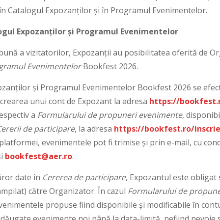
în Catalogul Expozanților și în Programul Evenimentelor.
logul Expozanților și Programul Evenimentelor
ună a vizitatorilor, Expozanții au posibilitatea oferită de Or
gramul Evenimentelor
Bookfest 2026.
xpozanților și Programul Evenimentelor Bookfest 2026 se efe
 crearea unui cont de Expozant la adresa
https://bookfest.
espectiv a
Formularului de propuneri evenimente
, disponib
ererii de participare
, la adresa
https://bookfest.ro/inscri
platformei, evenimentele pot fi trimise și prin e-mail, cu con
i
bookfest@aer.ro
.
căror date în
Cererea de participare
, Expozantul este obligat 
mpilat) către Organizator. În cazul
Formularului de propune
 evenimentele propuse fiind disponibile și modificabile în contu
dăugate evenimente noi până la data-limită, nefiind nevoie 