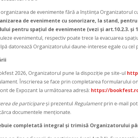
ce organizarea de evenimente fără a înștiința Organizatorul cu
nizarea de evenimente cu sonorizare, la stand, pentru 
ului pentru spațiul de evenimente (vezi și
art.10.2.3. și 1
uleze evenimentul, respectiv poate trece la evacuarea spațiu
lpă datorează Organizatorului daune-interese egale cu cel pu
rii
ookfest 2026, Organizatorul pune la dispoziție pe site-ul
http
lament. Înscrierea se face prin completarea formularului on-
 cont de Expozant la următoarea adresă:
https://bookfest.ro
erea de participare
și prezentul
Regulament
prin e-mail pote
scărca documentele menționate.
rebuie completată integral și trimisă Organizatorului pâ