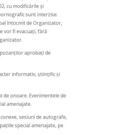
2, cu modificările și
pornografic sunt interzise.
bal întocmit de Organizator,
 vor fi evacuați, fără
rganizator.
xpozanților aprobați de
ter informativ, științific și
itat de onoare. Evenimentele de
cial amenajate.
e conexe, sesiuni de autografe,
spațiile special amenajate, pe