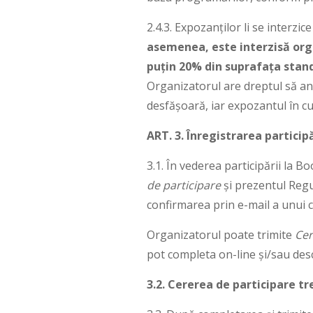
2.4.3. Expozanților li se interzi
asemenea, este interzisă orga
puțin 20% din suprafața stand
Organizatorul are dreptul să an
desfășoară, iar expozantul în cu
ART. 3. Înregistrarea participă
3.1. În vederea participării la B
de participare
și prezentul Regu
confirmarea prin e-mail a unui
Organizatorul poate trimite
Cer
pot completa on-line și/sau de
3.2. Cererea de participare t