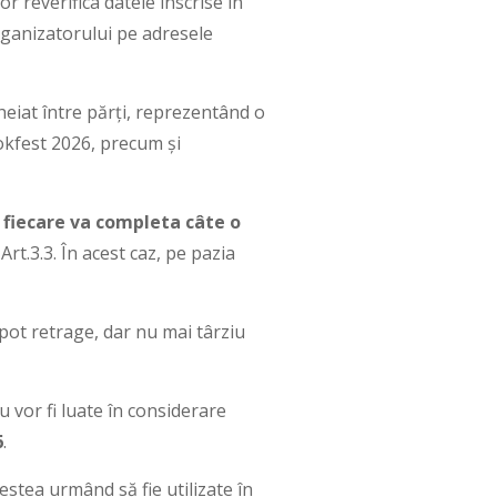
or reverifica datele înscrise în
rganizatorului pe adresele
heiat între părți, reprezentând o
okfest 2026, precum și
,
fiecare va completa câte o
rt.3.3. În acest caz, pe pazia
 pot retrage, dar nu mai târziu
u vor fi luate în considerare
6
.
estea urmând să fie utilizate în