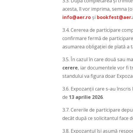
3.3. După completarea și trimiter
acesta, îl vor imprima, semna (o
info@aer.ro
și
bookfest@aer.
3.4. Cererea de participare comp
confirmare fermă de participare
asumarea obligației de plată a ta
3.5. În cazul în care două sau m
cerere
, iar documentele vor fi 
standului va figura doar Expozan
3.6. Expozanții care s-au înscris
de
13 aprilie 2026
.
3.7. Cererile de participare dep
decât după ce solicitantul face 
3.8. Expozantul își asumă respon