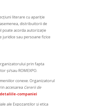
ecțiuni literare cu apariție
 asemenea, distribuitorii de
rul poate acorda autorizație
e juridice sau persoane fizice
Organizatorului prin fapta
zator și/sau ROMEXPO.
domeniilor conexe. Organizatorul
prin accesarea
Cererii de
detaliile-companiei
iale ale Expozanților și etica