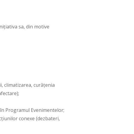
nițiativa sa, din motive
i, climatizarea, curățenia
fectare);
 în Programul Evenimentelor;
țiunilor conexe (dezbateri,