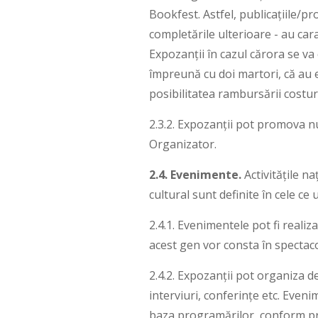
Bookfest. Astfel, publicațiile/pr
completările ulterioare - au car
Expozanții în cazul cărora se va
împreună cu doi martori, că au e
posibilitatea rambursării costur
2.3.2. Expozanții pot promova nu
Organizator.
2.4. Evenimente.
Activitățile na
cultural sunt definite în cele c
2.4.1. Evenimentele pot fi reali
acest gen vor consta în spectaco
2.4.2. Expozanții pot organiza d
interviuri, conferințe etc. Eveni
baza programărilor, conform pre