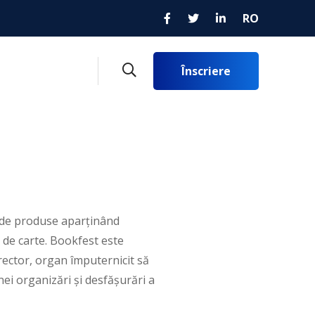
RO
Înscriere
 de produse aparținând
 de carte. Bookfest este
rector, organ împuternicit să
ei organizări și desfășurări a