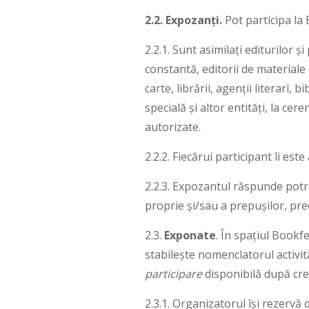
2.2. Expozanți.
Pot participa la 
2.2.1. Sunt asimilați editurilor ș
constantă, editorii de materiale 
carte, librării, agenții literari,
specială și altor entități, la ce
autorizate.
2.2.2. Fiecărui participant îi est
2.2.3. Expozantul răspunde potri
proprie și/sau a prepușilor, pr
2.3.
Exponate
. În spațiul Bookf
stabilește nomenclatorul activită
participare
disponibilă după cre
2.3.1. Organizatorul își rezervă d