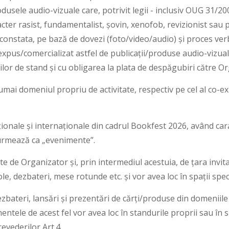
odusele audio-vizuale care, potrivit legii - inclusiv OUG 31/200
acter rasist, fundamentalist, șovin, xenofob, revizionist sau 
 constata, pe bază de dovezi (foto/video/audio) și proces ver
xpus/comercializat astfel de publicații/produse audio-vizuale
ilor de stand și cu obligarea la plata de despăgubiri către O
mai domeniul propriu de activitate, respectiv pe cel al co-e
ționale și internaționale din cadrul Bookfest 2026, având carac
e urmează ca „evenimente”.
zate de Organizator și, prin intermediul acestuia, de țara inv
le, dezbateri, mese rotunde etc. și vor avea loc în spații spe
ezbateri, lansări și prezentări de cărți/produse din domeniil
mentele de acest fel vor avea loc în standurile proprii sau în 
vederilor Art.4.