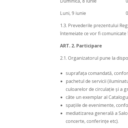
Duminică, 8 iunie
0
Luni, 9 iunie
0
1.3. Prevederile prezentului Regu
întemeiate ce vor fi comunicate î
ART. 2. Participare
2.1. Organizatorul pune la dispo
suprafața comandată, conform
pachetul de servicii (iluminat
culoarelor de circulație și a 
câte un exemplar al Catalogu
spațiile de evenimente, conf
mediatizarea generală a Salon
concerte, conferințe etc).