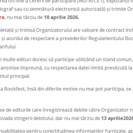
ea on-line a Cererii de participare (vezi Art.3.1), Expozanții v
lograf sau cu semnătură electronică autorizată) și trimite O
ro
, nu mai târziu de
10 aprilie 2026.
letată și trimisă Organizatorului are valoare de contract înc
 și acordul de respectare a prevederilor Regulamentului Bo
rifului.
ai multe edituri doresc să participe utilizând un stand comun
transmise împreună, cu respectarea datei-limită prevăzută la A
tul principal.
 la Bookfest, însă din diferite motive nu mai pot participa, se
use de editurile care înregistrează debite către Organizator n
dovada stingerii debitului, dar nu mai târziu de
13 aprilie
202
sabilitatea pentru corectitudinea informațiilor furnizate, ac