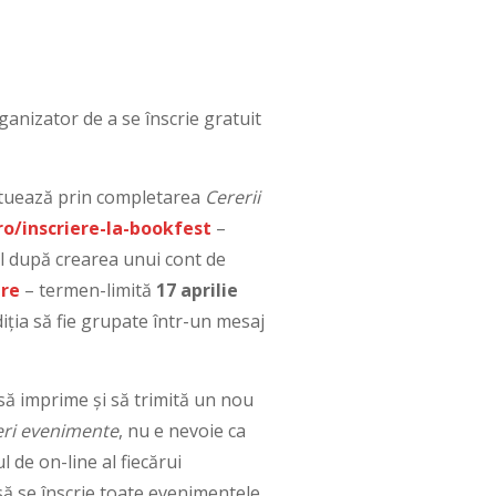
ganizator de a se înscrie gratuit
ctuează prin completarea
Cererii
ro/inscriere-la-bookfest
–
il după crearea unui cont de
ere
– termen-limită
17 aprilie
diția să fie grupate într-un mesaj
să imprime și să trimită un nou
ri evenimente
, nu e nevoie ca
l de on-line al fiecărui
să se înscrie toate evenimentele