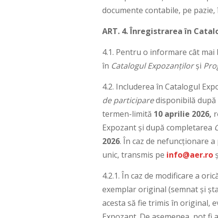
documente contabile, pe pazie, 
ART. 4. Înregistrarea în Cata
4.1. Pentru o informare cât mai b
în
Catalogul Expozanților
și
Pro
4.2. Includerea în Catalogul E
de participare
disponibilă după
termen-limită
10 aprilie 2026,
r
Expozant și după completarea
C
2026
. În caz de nefuncționare a 
unic, transmis pe
info@aer.ro
ș
4.2.1. În caz de modificare a ori
exemplar original (semnat și șta
acesta să fie trimis în original,
Expozant. De asemenea, pot fi a