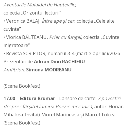
Aventurile Mafaldei de Hauteville
,
colecția „Orizontul lecturii”
• Veronica BALAJ,
Între ape și cer
, colecția „Celelalte
cuvinte”
• Viorica BĂLTEANU,
Prier cu fungei
, colecția „Cuvinte
migratoare”
• Revista SCRIPTOR, numărul 3-4 (martie-aprilie)/2026
Prezentări de
Adrian Dinu RACHIERU
Amfitrion
:
Simona MODREANU
(Scena Bookfest)
17.00
Editura Brumar
- Lansare de carte:
7 povestiri
despre sfârșitul lumii
și
Poezie mecanică
, autor: Florian
Mihalcea. Invitați: Viorel Marineasa și Marcel Tolcea
(Scena Bookfest)