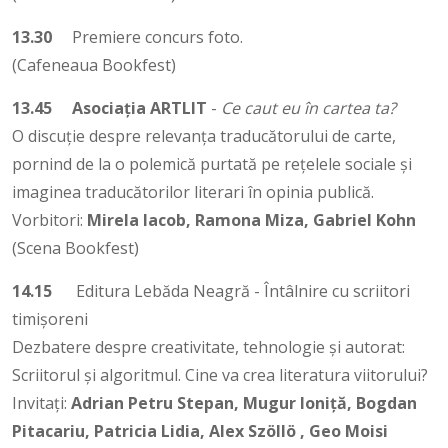
13.30
Premiere concurs foto.
(Cafeneaua Bookfest)
13.45
Asociația ARTLIT
-
Ce caut eu în cartea ta?
O discuție despre relevanța traducătorului de carte,
pornind de la o polemică purtată pe rețelele sociale și
imaginea traducătorilor literari în opinia publică.
Vorbitori:
Mirela Iacob, Ramona Miza, Gabriel Kohn
(Scena Bookfest)
14.15
Editura Lebăda Neagră - Întâlnire cu scriitori
timișoreni
Dezbatere despre creativitate, tehnologie și autorat:
Scriitorul și algoritmul. Cine va crea literatura viitorului?
Invitați:
Adrian Petru Stepan, Mugur Ioniță, Bogdan
Pitacariu, Patricia Lidia, Alex Szöllö , Geo Moisi