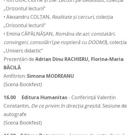
• Ion DUR, Ciorne și zile.
Lecturi pe dedesubt,
colecția
„Orizontul lecturii”
• Alexandru COLȚAN,
Realitate și cercuri
, colecția
„Orizontul lecturii”
• Emina CĂPĂLNĂȘAN,
Româna de azi: constatări,
convingeri, consolări
(
pe noptieră cu DOOM3
), colecția
„Univers didactic”
Prezentări de
Adrian Dinu RACHIERU, Florina-Maria
BĂCILĂ
Amfitrion:
Simona MODREANU
(Scena Bookfest)
16.00
Editura Humanitas
- Conferință Valentin
Constantin,
De ce privim în direcția greșită.
Sesiune de
autografe
(Scena Bookfest)