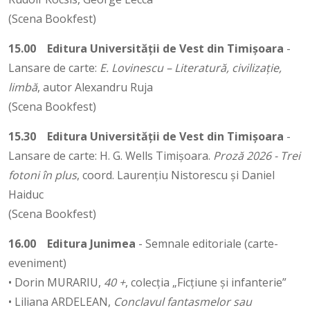
(Scena Bookfest)
15.00
Editura Universității de Vest din Timișoara
-
Lansare de carte:
E. Lovinescu – Literatură, civilizaţie,
limbă
, autor Alexandru Ruja
(Scena Bookfest)
15.30
Editura Universității de Vest din Timișoara
-
Lansare de carte: H. G. Wells Timișoara.
Proză 2026 - Trei
fotoni în plus
, coord. Laurențiu Nistorescu și Daniel
Haiduc
(Scena Bookfest)
16.00
Editura Junimea
- Semnale editoriale (carte-
eveniment)
• Dorin MURARIU,
40 +
, colecția „Ficțiune și infanterie”
• Liliana ARDELEAN,
Conclavul fantasmelor sau