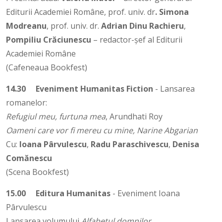
Editurii Academiei Române, prof. univ. dr
. Simona
Modreanu
, prof. univ. dr.
Adrian Dinu Rachieru
,
Pompiliu
Crăciunescu
– redactor-șef al Editurii
Academiei Române
(Cafeneaua Bookfest)
14.30
Eveniment Humanitas Fiction
- Lansarea
romanelor:
Refugiul meu, furtuna mea
, Arundhati Roy
Oameni care vor fi mereu cu mine, Narine Abgarian
Cu:
Ioana Pârvulescu
,
Radu Paraschivescu
,
Denisa
Comănescu
(Scena Bookfest)
15.00
Editura Humanitas
- Eveniment Ioana
Pârvulescu
Lansarea volumului
Alfabetul domnilor