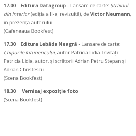
17.00
Editura Datagroup
- Lansare de carte:
Străinul
din interior
(ediția a II-a, revizuită), de
Victor Neumann
,
în prezența autorului
(Cafeneaua Bookfest)
17.30
Editura Lebăda Neagră
- Lansare de carte:
Chipurile întunericului
, autor Patricia Lidia. Invitați:
Patricia Lidia, autor, și scriitorii Adrian Petru Stepan și
Adrian Christescu
(Scena Bookfest)
18.30
Vernisaj expoziție foto
(Scena Bookfest)