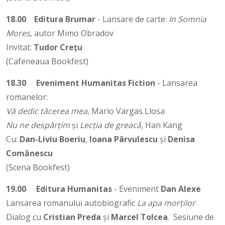
18.00
Editura Brumar
- Lansare de carte:
In Somnia
Mores
, autor Mimo Obradov
Invitat:
Tudor Crețu
(Cafeneaua Bookfest)
18.30
Eveniment Humanitas Fiction
- Lansarea
romanelor:
Vă dedic tăcerea mea,
Mario Vargas Llosa
Nu ne despărțim
și
Lecția de greacă,
Han Kang
Cu:
Dan-Liviu Boeriu
,
Ioana Pârvulescu
și
Denisa
Comănescu
(Scena Bookfest)
19.00
Editura Humanitas
- Eveniment
Dan Alexe
Lansarea romanului autobiografic
La apa morților
Dialog cu
Cristian Preda
și
Marcel Tolcea
. Sesiune de