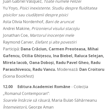
Juan Gabriel Vásquez,
Toate numele Felizei
Yu Yoyo,
Pisici inexistente. Studiu despre fluiditatea
pisicilor sau ciudățenii despre pisici
Asta Olivia Nordenhof,
Bani de aruncat
Andreï Makine,
Prizonierul visului stacojiu
Jonathan Coe,
Martorul inocenţei mele
Raymond Carver,
Elefant şi alte povestiri
Participă:
Dana Crăciun, Carmen Preoteasa, Mihai
Gafencu, Otilia Ghițescu, Ina Biebel, Raluca Selejan,
Mirela Iacob, Oana Doboși, Radu Pavel Gheo, Radu
Paraschivescu, Radu Vancu.
Moderează:
Dan Croitoru
(Scena Bookfest)
12.00
Editura Academiei Române
- Colecția
„Romanul Contemporan”:
Soarele întârzie să răsară
, Maria Bulat-Săhărneanu
Întemeietorii
, George Aman