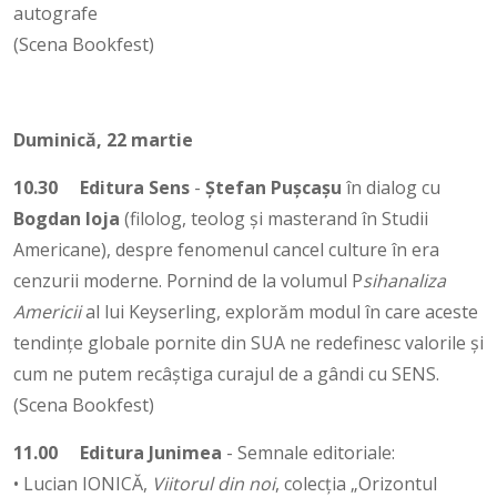
autografe
(Scena Bookfest)
Duminică, 22 martie
10.30
Editura Sens
-
Ștefan Pușcașu
în dialog cu
Bogdan Ioja
(filolog, teolog și masterand în Studii
Americane), despre fenomenul cancel culture în era
cenzurii moderne. Pornind de la volumul P
sihanaliza
Americii
al lui Keyserling, explorăm modul în care aceste
tendințe globale pornite din SUA ne redefinesc valorile și
cum ne putem recâștiga curajul de a gândi cu SENS.
(Scena Bookfest)
11.00
Editura Junimea
- Semnale editoriale:
• Lucian IONICĂ,
Viitorul din noi
, colecția „Orizontul