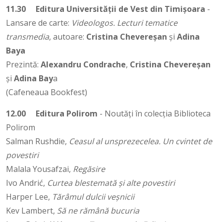
11.30
Editura Universității de Vest din Timișoara
-
Lansare de carte:
Videologos. Lecturi tematice
transmedia
, autoare:
Cristina Chevereșan
și
Adina
Baya
Prezintă:
Alexandru Condrache
,
Cristina Chevereșan
și
Adina Bay
a
(Cafeneaua Bookfest)
12.00
Editura Polirom
- Noutăți în colecția Biblioteca
Polirom
Salman Rushdie,
Ceasul al unsprezecelea. Un cvintet de
povestiri
Malala Yousafzai,
Regăsire
Ivo Andrić,
Curtea blestemată şi alte povestiri
Harper Lee,
Tărâmul dulcii veşnicii
Kev Lambert,
Să ne rămână bucuria