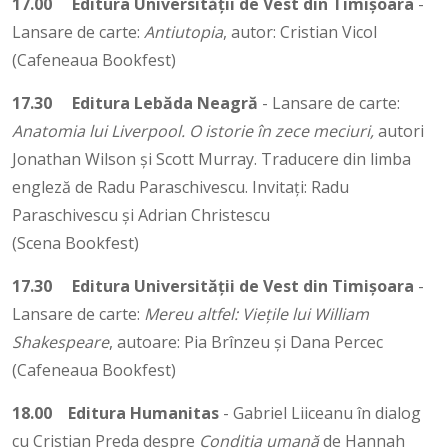
17.00
Editura Universității de Vest din Timișoara
-
Lansare de carte:
Antiutopia
, autor: Cristian Vicol
(Cafeneaua Bookfest)
17.30
Editura Lebăda Neagră
- Lansare de carte:
Anatomia lui Liverpool. O istorie în zece meciuri,
autori
Jonathan Wilson și Scott Murray. Traducere din limba
engleză de Radu Paraschivescu. Invitați: Radu
Paraschivescu și Adrian Christescu
(Scena Bookfest)
17.30
Editura Universității de Vest din Timișoara
-
Lansare de carte:
Mereu altfel: Viețile lui William
Shakespeare
, autoare: Pia Brînzeu și Dana Percec
(Cafeneaua Bookfest)
18.00
Editura Humanitas
- Gabriel Liiceanu în dialog
cu Cristian Preda despre
Condiția umană
de Hannah