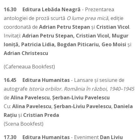
16.30
Editura Lebăda Neagră
- Prezentarea
antologiei de proză scurtă
O lume prea mică
, ediție
coordonată de
Adrian Petru Stepan
și
Cristian Vicol
.
Invitați:
Adrian Petru Stepan, Cristian Vicol, Mugur
Ioniță, Patricia Lidia, Bogdan Piticariu, Geo Moisi
și
Adrian Christescu
(Cafeneaua Bookfest)
16.45
Editura Humanitas
- Lansare și sesiune de
autografe
Istoria orbilor. România în război, 1940–1945
de
Alina Pavelescu
,
Șerban-Liviu Pavelescu
Cu:
Alina Pavelescu
,
Șerban-Liviu Pavelescu
,
Daniela
Rațiu
și
Cristian Preda
(Scena Bookfest)
17.30
Editura Humanitas
- Eveniment
Dan Liviu