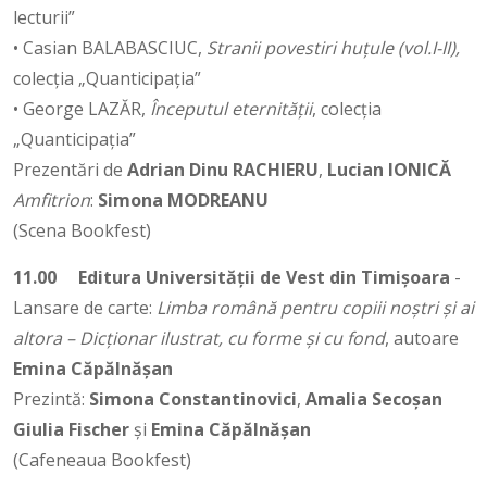
lecturii”
• Casian BALABASCIUC,
Stranii povestiri huțule (vol.I-II),
colecția „Quanticipația”
• George LAZĂR,
Începutul eternității
, colecția
„Quanticipația”
Prezentări de
Adrian Dinu RACHIERU
,
Lucian IONICĂ
Amfitrion
:
Simona MODREANU
(Scena Bookfest)
11.00
Editura Universității de Vest din Timișoara
-
Lansare de carte:
Limba română pentru copiii noștri și ai
altora – Dicționar ilustrat, cu forme și cu fond
, autoare
Emina Căpălnășan
Prezintă:
Simona Constantinovici
,
Amalia Secoşan
Giulia Fischer
și
Emina
Căpălnășan
(Cafeneaua Bookfest)