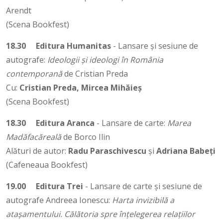
Arendt
(Scena Bookfest)
18.30
Editura Humanitas
- Lansare și sesiune de
autografe:
Ideologii şi ideologi în România
contemporană
de Cristian Preda
Cu:
Cristian Preda, Mircea Mihăieș
(Scena Bookfest)
18.30
Editura Aranca
- Lansare de carte:
Marea
Madăfacăreală
de Borco Ilin
Alături de autor:
Radu Paraschivescu
și
Adriana Babeți
(Cafeneaua Bookfest)
19.00
Editura Trei
- Lansare de carte și sesiune de
autografe Andreea Ionescu:
Harta invizibilă a
atașamentului. Călătoria spre înțelegerea relațiilor