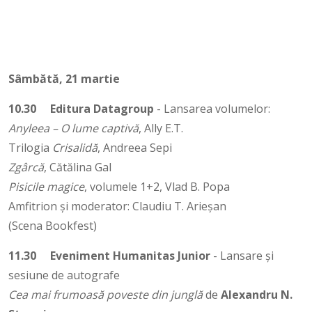
Sâmbătă, 21 martie
10.30
Editura Datagroup
- Lansarea volumelor:
Anyleea – O lume captivă
, Ally E.T.
Trilogia
Crisalidă
, Andreea Sepi
Zgârcă
, Cătălina Gal
Pisicile magice
, volumele 1+2, Vlad B. Popa
Amfitrion și moderator: Claudiu T. Arieșan
(Scena Bookfest)
11.30
Eveniment Humanitas Junior
- Lansare și
sesiune de autografe
Cea mai frumoasă poveste din junglă
de
Alexandru N.