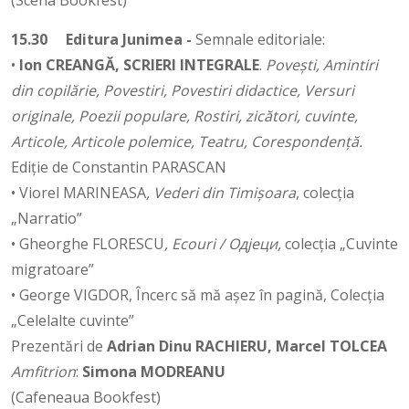
(Scena Bookfest)
15.30
Editura Junimea -
Semnale editoriale:
•
Ion CREANGĂ, SCRIERI INTEGRALE
.
Povești, Amintiri
din copilărie, Povestiri, Povestiri didactice, Versuri
originale, Poezii populare, Rostiri, zicători, cuvinte,
Articole, Articole polemice, Teatru, Corespondență.
Ediție de Constantin PARASCAN
• Viorel MARINEASA
, Vederi din Timișoara
, colecția
„Narratio”
• Gheorghe FLORESCU
, Ecouri / Одјеци,
colecția „Cuvinte
migratoare”
• George VIGDOR, Încerc să mă așez în pagină, Colecția
„Celelalte cuvinte”
Prezentări de
Adrian Dinu RACHIERU, Marcel TOLCEA
Amfitrion
:
Simona MODREANU
(Cafeneaua Bookfest)