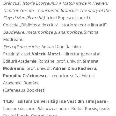
Brâncuși. Istoria Ecorșeului/ A Match Made in Heaven:
Dimitrie Gerota – Constantin Brâncuși. The story of the
Flayed Man (Écorché)
, Irinel Popescu (coord.)
Colecția „Biblioteca de critică, istorie și teorie literară”:
Baudelaire, metamorfoze și anamorfoze,
Simona
Modreanu
Exerciții de recitire
, Adrian Dinu Rachieru
Prezintă: acad.
Valeriu Matei
– director general al
Editurii Academiei Române, prof. univ. dr.
Simona
Modreanu
, prof. univ. dr.
Adrian Dinu Rachieru
,
Pompiliu Crăciunescu
– redactor-șef al Editurii
Academiei Române
(Cafeneaua Bookfest)
14.30
Editura Universității de Vest din Timișoara
-
Lansare de carte:
Răsucirea
, autor: Rudolf Kocsis, texte:
Rudolf Kocsis, George Lecca