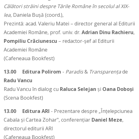
Călători străini despre Tările Române în secolul al XIX-
lea
, Daniela Bușă (coord.),
Prezintă: acad. Valeriu Matei – director general al Editurii
Academiei Române, prof. univ. dr.
Adrian Dinu Rachieru
,
Pompiliu Crăciunescu
– redactor-șef al Editurii
Academiei Române
(Cafeneaua Bookfest)
13.00
Editura Polirom
-
Paradis
&
Transparența
de
Radu Vancu
Radu Vancu în dialog cu
Raluca Selejan
și
Oana Doboși
(Scena Bookfest)
13.00
Editura ARI
- Prezentare despre „Înțelepciunea
Cabala și Cartea Zohar", conferențiar
Daniel Meze
,
directorul editurii ARI
(Cafeneaua Bookfest)