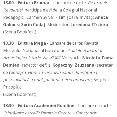
13.00
Editura Brumar
- Lansare de carte:
Pe urmele
Revoluției
, participă elevi de la Colegiul Național
Pedagogic „Carmen Sylva” - Timișoara. Invitați:
Aneta
Gabor
și
Sorin Codaț
. Moderator:
Loredana Tîrzioru
(Scena Bookfest)
13.30
Editura Mega
- Lansare de carte: Revista
Muzeului Naţional al Banatului -
Analele Banatului-
Arheologie ▪ Istorie. Nr. XXXIII.
Vor vorbi:
Nicoleta Toma
Demian
(redactor-șef) și
Kopecznyi Zsuzsana
(secretar
de redacție);
Homo Transnistreanus. Identitatea
postsovietică a unei „națiuni” nerecunoscute,
Serghei
Pricopiuc
(Scena Bookfest)
13:30
Editura Academiei Române -
Lansare de carte:
O întâlnire astrală: Dimitrie Gerota – Constantin