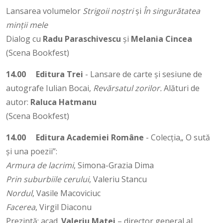
Lansarea volumelor
Strigoii noștri
și
În singurătatea
minții mele
Dialog cu
Radu Paraschivescu
și
Melania Cincea
(Scena Bookfest)
14.00
Editura Trei
- Lansare de carte și sesiune de
autografe Iulian Bocai,
Revărsatul zorilor.
Alături de
autor:
Raluca Hatmanu
(Scena Bookfest)
14.00
Editura Academiei Române
- Colecția„ O sută
și una poezii”:
Armura de lacrimi
, Simona-Grazia Dima
Prin suburbiile cerului
, Valeriu Stancu
Nordul
, Vasile Macoviciuc
Facerea
, Virgil Diaconu
Prezintă: acad.
Valeriu Matei
– director general al