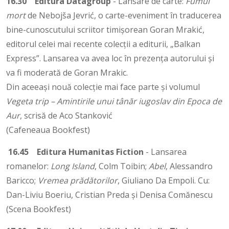
16.30
Editura Datagroup
- Lansare de carte:
Fumul
mort
de Nebojša Jevrić, o carte-eveniment în traducerea
bine-cunoscutului scriitor timișorean Goran Mrakić,
editorul celei mai recente colecții a editurii, „Balkan
Express”. Lansarea va avea loc în prezența autorului și
va fi moderată de Goran Mrakic.
Din aceeași nouă colecție mai face parte și volumul
Vegeta trip – Amintirile unui tânăr iugoslav din Epoca de
Aur
, scrisă de Aco Stanković
(Cafeneaua Bookfest)
16.45
Editura Humanitas Fiction
- Lansarea
romanelor:
Long Island
, Colm Toibin;
Abel
, Alessandro
Baricco;
Vremea prădătorilor
, Giuliano Da Empoli. Cu:
Dan-Liviu Boeriu, Cristian Preda și Denisa Comănescu
(Scena Bookfest)