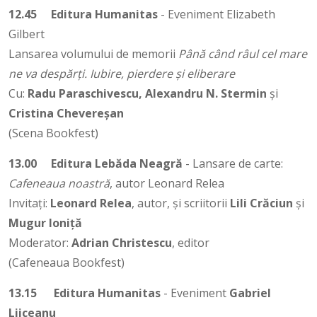
12.45
Editura Humanitas
- Eveniment Elizabeth
Gilbert
Lansarea volumului de memorii
Până când râul cel mare
ne va despărți. Iubire, pierdere și eliberare
Cu:
Radu Paraschivescu, Alexandru N. Stermin
și
Cristina Chevereșan
(Scena Bookfest)
13.00
Editura Lebăda Neagră
- Lansare de carte:
Cafeneaua noastră
, autor Leonard Relea
Invitați:
Leonard Relea
, autor, și scriitorii
Lili Crăciun
și
Mugur Ioniță
Moderator:
Adrian Christescu
, editor
(Cafeneaua Bookfest)
13.15
Editura Humanitas
- Eveniment
Gabriel
Liiceanu