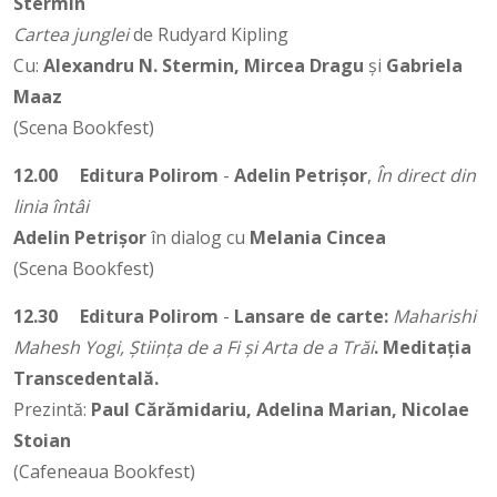
Stermin
Cartea junglei
de Rudyard Kipling
Cu:
Alexandru N. Stermin, Mircea Dragu
și
Gabriela
Maaz
(Scena Bookfest)
12.00
Editura Polirom
-
Adelin Petrișor
,
În direct din
linia întâi
Adelin Petrișor
în dialog cu
Melania Cincea
(Scena Bookfest)
12.30
Editura Polirom
-
Lansare de carte:
Maharishi
Mahesh Yogi, Știința de a Fi și Arta de a Trăi
. Meditația
Transcedentală.
Prezintă:
Paul Cărămidariu, Adelina Marian, Nicolae
Stoian
(Cafeneaua Bookfest)