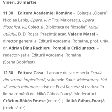
Vineri, 20 martie
11.30
Editura Academiei Române
- Colecția „Opere”:
Nicolae Labiș,
Opere, I-IV;
Titu Maiorescu,
Opera
filosofică, I-II;
Colecția „Biblioteca de filosofie”:
Mitul
utilului
, D. D. Roșca. Prezintă: acad.
Valeriu Matei
–
director general al Editurii Academiei Române, prof. univ.
dr.
Adrian Dinu Rachieru
,
Pompiliu Crăciunescu
–
redactor-șef al Editurii Academiei Române
(Scena Bookfest)
12.30
Editura Casa
- Lansare de carte: seria
Școala
din strada Împiedicată
, volumele
Salut, Maiestate
și
Hai
să vedeți minunea
scrise de Erzsi Kertész și traduse în
limba română de Ildikó Gábos-Foarță. Moderatori:
Crăciun-Bökös Emese
(editor) și
Ildikó Gábos-Foarță
(traducător)