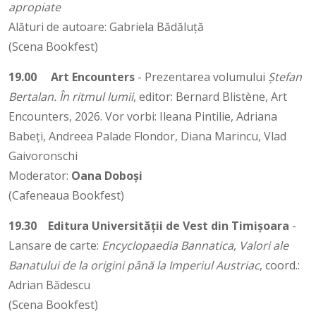
apropiate
Alături de autoare: Gabriela Bădăluță
(Scena Bookfest)
19.00
Art Encounters
- Prezentarea volumului
Ștefan
Bertalan. În ritmul lumii
, editor: Bernard Blistène, Art
Encounters, 2026. Vor vorbi: Ileana Pintilie, Adriana
Babeți, Andreea Palade Flondor, Diana Marincu, Vlad
Gaivoronschi
Moderator:
Oana Doboși
(Cafeneaua Bookfest)
19.30
Editura Universității de Vest din Timișoara
-
Lansare de carte:
Encyclopaedia Bannatica
,
Valori ale
Banatului de la origini până la Imperiul Austriac
, coord.:
Adrian Bădescu
(Scena Bookfest)