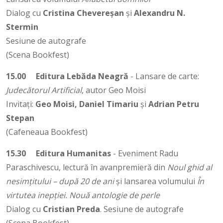
Dialog cu
Cristina Chevereșan
și
Alexandru N.
Stermin
Sesiune de autografe
(Scena Bookfest)
15.00
Editura Lebăda Neagră
- Lansare de carte:
Judecătorul Artificial
, autor Geo Moisi
Invitați:
Geo Moisi, Daniel Timariu
și
Adrian Petru
Stepan
(Cafeneaua Bookfest)
15.30
Editura Humanitas
- Eveniment Radu
Paraschivescu, lectură în avanpremieră din
Noul ghid al
nesimțitului – după 20 de ani
și lansarea volumului
În
virtutea inepției. Nouă antologie de perle
Dialog cu
Cristian Preda
. Sesiune de autografe