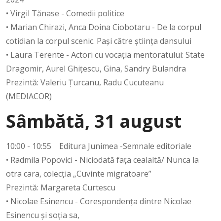
• Virgil Tănase - Comedii politice
• Marian Chirazi, Anca Doina Ciobotaru - De la corpul
cotidian la corpul scenic. Paşi către ştiinţa dansului
• Laura Terente - Actori cu vocaţia mentoratului: State
Dragomir, Aurel Ghiţescu, Gina, Sandry Bulandra
Prezintă: Valeriu Țurcanu, Radu Cucuteanu
(MEDIACOR)
Sâmbătă, 31 august
10:00 - 10:55 Editura Junimea -Semnale editoriale
• Radmila Popovici - Niciodată fața cealaltă/ Nunca la
otra cara, colecția „Cuvinte migratoare”
Prezintă: Margareta Curtescu
• Nicolae Esinencu - Corespondența dintre Nicolae
Esinencu și soția sa,