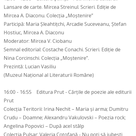
Lansare de carte. Mircea Streinul. Scrieri. Ediție de
Mircea A. Diaconu. Colecția „Moștenire”
Participă: Maria Șleahtițchi, Arcadie Suceveanu, Ștefan
Hostiuc, Mircea A. Diaconu
Moderator: Mircea V. Ciobanu
Semnal editorial: Costache Conachi. Scrieri. Ediție de
Nina Corcinschi. Colecția „Moștenire”.
Prezintă: Lucian Vasiliu
(Muzeul Național al Literaturii Române)
16:00 - 16:55 Editura Prut - Cărțile de poezie ale editurii
Prut
Colecția Teritorii: Irina Nechit – Maria și arma; Dumitru
Crudu – Doamne; Alexandru Vakulovski – Poezia rock;
Angelina Popovici – După acel stâlp
Colecția Pulsar: Valeria Coțofană - Nu poți să iubești