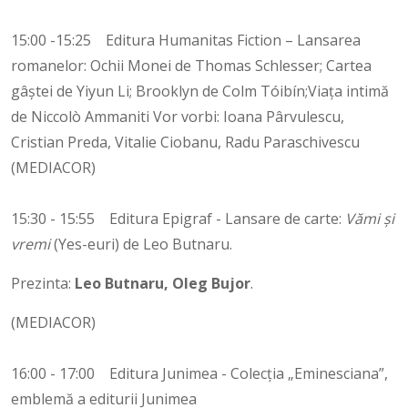
15:00 -15:25 Editura Humanitas Fiction – Lansarea
romanelor: Ochii Monei de Thomas Schlesser; Cartea
gâștei de Yiyun Li; Brooklyn de Colm Tóibín;Viața intimă
de Niccolò Ammaniti Vor vorbi: Ioana Pârvulescu,
Cristian Preda, Vitalie Ciobanu, Radu Paraschivescu
(MEDIACOR)
15:30 - 15:55 Editura Epigraf - Lansare de carte:
Vămi și
vremi
(Yes-euri) de Leo Butnaru.
Prezinta:
Leo Butnaru, Oleg Bujor
.
(MEDIACOR)
16:00 - 17:00 Editura Junimea - Colecția „Eminesciana”,
emblemă a editurii Junimea