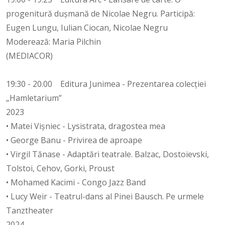
progenitură dușmană de Nicolae Negru. Participă:
Eugen Lungu, Iulian Ciocan, Nicolae Negru
Moderează: Maria Pilchin
(MEDIACOR)
19:30 - 20.00 Editura Junimea - Prezentarea colecției
„Hamletarium”
2023
• Matei Vișniec - Lysistrata, dragostea mea
• George Banu - Privirea de aproape
• Virgil Tănase - Adaptări teatrale. Balzac, Dostoievski,
Tolstoi, Cehov, Gorki, Proust
• Mohamed Kacimi - Congo Jazz Band
• Lucy Weir - Teatrul-dans al Pinei Bausch. Pe urmele
Tanztheater
2024