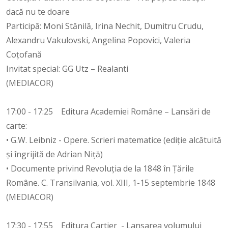
dacă nu te doare
Participă: Moni Stănilă, Irina Nechit, Dumitru Crudu,
Alexandru Vakulovski, Angelina Popovici, Valeria
Coțofană
Invitat special: GG Utz – Realanti
(MEDIACOR)
17:00 - 17:25 Editura Academiei Române – Lansări de
carte:
• G.W. Leibniz - Opere. Scrieri matematice (ediție alcătuită
și îngrijită de Adrian Niță)
• Documente privind Revoluția de la 1848 în Țările
Române. C. Transilvania, vol. XIII, 1-15 septembrie 1848
(MEDIACOR)
17:30 - 17:55 Editura Cartier - Lansarea volumului