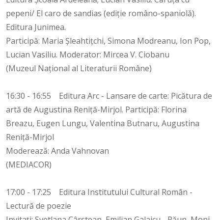
pepeni/ El caro de sandias (ediție româno-spaniolă).
Editura Junimea.
Participă: Maria Șleahtițchi, Simona Modreanu, Ion Pop,
Lucian Vasiliu. Moderator: Mircea V. Ciobanu
(Muzeul Național al Literaturii Române)
16:30 - 16:55 Editura Arc - Lansare de carte: Picătura de
artă de Augustina Reniță-Mirjol. Participă: Florina
Breazu, Eugen Lungu, Valentina Butnaru, Augustina
Reniță-Mirjol
Moderează: Anda Vahnovan
(MEDIACOR)
17:00 - 17:25 Editura Institutului Cultural Român -
Lectură de poezie
Invitați: Svetlana Cârstean, Emilian Galaicu - Păun, Moni