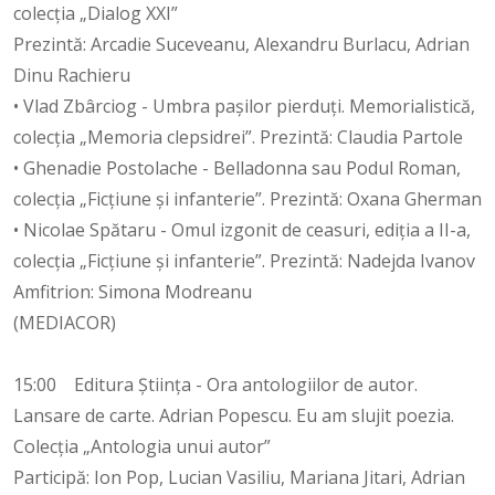
colecția „Dialog XXI”
Prezintă: Arcadie Suceveanu, Alexandru Burlacu, Adrian
Dinu Rachieru
• Vlad Zbârciog - Umbra pașilor pierduți. Memorialistică,
colecția „Memoria clepsidrei”. Prezintă: Claudia Partole
• Ghenadie Postolache - Belladonna sau Podul Roman,
colecția „Ficțiune și infanterie”. Prezintă: Oxana Gherman
• Nicolae Spătaru - Omul izgonit de ceasuri, ediția a II-a,
colecția „Ficțiune și infanterie”. Prezintă: Nadejda Ivanov
Amfitrion: Simona Modreanu
(MEDIACOR)
15:00 Editura Știința - Ora antologiilor de autor.
Lansare de carte. Adrian Popescu. Eu am slujit poezia.
Colecția „Antologia unui autor”
Participă: Ion Pop, Lucian Vasiliu, Mariana Jitari, Adrian