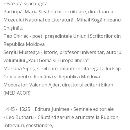
revăzută și adăugită
Participă: Maria Șleahtițchi - scriitoare, directoarea
Muzeului Național de Literatură „Mihail Kogălniceanu”,
Chișinău;
Teo Chiriac - poet, președintele Uniunii Scriitorilor din
Republica Moldova;
Sergiu Musteață - istoric, profesor universitar, autorul
volumului „Paul Goma și Europa liberă”;
Mariana Sipoș, scriitoare, împuternicită legal a lui Filip
Goma pentru România și Republica Moldova
Moderator: Valentin Ajder, directorul editurii Eikon
(MEDIACOR)
14:45 - 15:25 Editura Junimea - Semnale editoriale
• Leo Butnaru - Căutând zarurile aruncate la Rubicon,
Interviuri, chestionare,