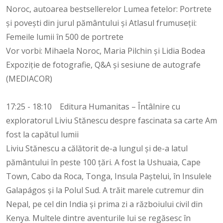
Noroc, autoarea bestsellerelor Lumea fetelor: Portrete
și povești din jurul pământului și Atlasul frumuseţii:
Femeile lumii în 500 de portrete
Vor vorbi: Mihaela Noroc, Maria Pilchin și Lidia Bodea
Expoziție de fotografie, Q&A și sesiune de autografe
(MEDIACOR)
17:25 - 18:10 Editura Humanitas – Întâlnire cu
exploratorul Liviu Stănescu despre fascinata sa carte Am
fost la capătul lumii
Liviu Stănescu a călătorit de-a lungul și de-a latul
pământului în peste 100 țări. A fost la Ushuaia, Cape
Town, Cabo da Roca, Tonga, Insula Paștelui, în Insulele
Galapágos și la Polul Sud. A trăit marele cutremur din
Nepal, pe cel din India și prima zi a războiului civil din
Kenya. Multele dintre aventurile lui se regăsesc în