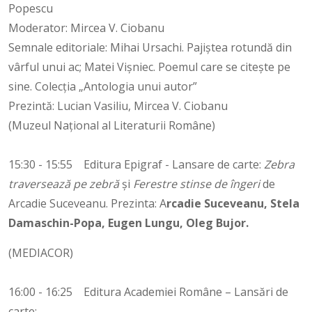
Popescu
Moderator: Mircea V. Ciobanu
Semnale editoriale: Mihai Ursachi. Pajiștea rotundă din
vârful unui ac; Matei Vișniec. Poemul care se citește pe
sine. Colecția „Antologia unui autor”
Prezintă: Lucian Vasiliu, Mircea V. Ciobanu
(Muzeul Național al Literaturii Române)
15:30 - 15:55 Editura Epigraf - Lansare de carte:
Zebra
traversează pe zebră
şi
Ferestre stinse de îngeri
de
Arcadie Suceveanu. Prezinta: A
rcadie Suceveanu, Stela
Damaschin-Popa, Eugen Lungu, Oleg Bujor.
(MEDIACOR)
16:00 - 16:25 Editura Academiei Române – Lansări de
carte: