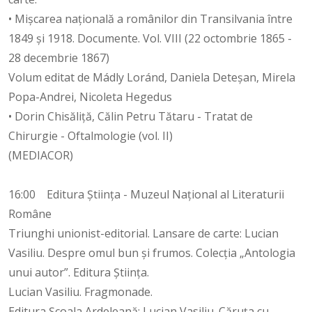
• Mișcarea națională a românilor din Transilvania între
1849 și 1918. Documente. Vol. VIII (22 octombrie 1865 -
28 decembrie 1867)
Volum editat de Mádly Loránd, Daniela Deteșan, Mirela
Popa-Andrei, Nicoleta Hegedus
• Dorin Chisăliță, Călin Petru Tătaru - Tratat de
Chirurgie - Oftalmologie (vol. II)
(MEDIACOR)
16:00 Editura Știința - Muzeul Național al Literaturii
Române
Triunghi unionist-editorial. Lansare de carte: Lucian
Vasiliu. Despre omul bun și frumos. Colecția „Antologia
unui autor”. Editura Știința.
Lucian Vasiliu. Fragmonade.
Editura Școala Ardeleană; Lucian Vasiliu. Căruța cu