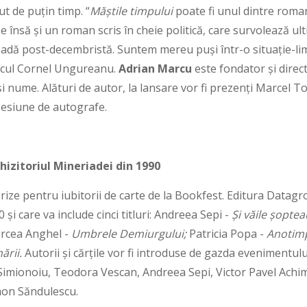
t de puțin timp. “
Măştile timpului
poate fi unul dintre roman
e însă și un roman scris în cheie politică, care survolează ul
adă post-decembristă. Suntem mereu puşi într-o situaţie-lim
iticul Cornel Ungureanu.
Adrian Marcu
este fondator și direc
laşi nume. Alături de autor, la lansare vor fi prezenți Marcel T
sesiune de autografe.
hizitoriul Mineriadei din 1990
ize pentru iubitorii de carte de la Bookfest. Editura Datag
0 și care va include cinci titluri: Andreea Sepi -
Şi văile şopte
rcea Anghel -
Umbrele Demiurgului;
Patricia Popa -
Anotimp
ării.
Autorii și cărțile vor fi introduse de gazda evenimentului
Simionoiu, Teodora Vescan, Andreea Sepi, Victor Pavel Achim,
mon Săndulescu.