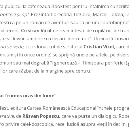
tă publicul la cafeneaua Bookfest pentru întâlnirea cu scriit
optzeci și opt
. Prezintă: Loredana Tîrzioru, Marcel Tolcea, 
 citești ca pe un roman de aventuri sau ca pe unul autobiogra
ndiferent.
Cristian Vicol
ne reamintește de copilărie, de tranz
ște și devine amintire cu fiecare dintre noi.” Urmează lansar
 nu se vede,
coordonat tot de scriitorul
Cristian Vicol
, care 
 oricum și în orice ordine) se sprijină unele pe altele, pe diver
comun sau mai degrabă îl generează – Timișoara periferiei (g
lor care răzbat de la margine spre centru.”
ai frumos oraș din lume”
fest, editura Cartea Românească Educațional încheie program
rative
, de
Răsvan Popescu,
care va purta un dialog cu Robe
o privire calei-doscopică, rece, lucidă asupra vieții în declin