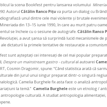
publicul la scena Bookfest pentru lansarea volumului
Mineriad
990.
Autorul
Cătălin Ranco Pițu
va purta un dialog cu Brân
adiografiază unul dintre cele mai violente și brutale evenim
Mineriada din 13–15 iunie 1990, în care au murit patru oameni
mentul se încheie cu o sesiune de autografe.
Cătălin Ranco 
Revoluției, a avut șansa să surprindă lucid mecanismele de p
i ale dictaturii la primele tentative de restaurație a comunism
est sunt așteptați cei interesați de cel mai popular prepara
ă
,
Despre un mainstream gastro - cultural
al autoarei
Camel
, Cosmin Dragomir, spune: “Când statistica arată că sarmale
culturale din jurul unui singur preparat dintr-o singură regiu
ologică. Camelia Burghele fix asta face: o analiză antropol
variațiuni la temă.”
Camelia Burghele
este un etnolog / ant
i antropologie culturală. A studiat antropologia alimentației,
opene.