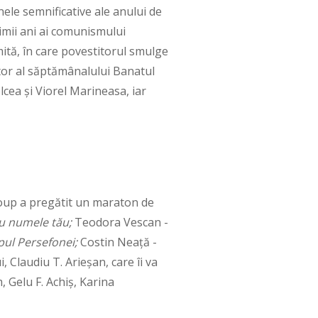
ele semnificative ale anului de
timii ani ai comunismului
ită, în care povestitorul smulge
tor al săptămânalului Banatul
olcea și Viorel Marineasa, iar
roup a pregătit un maraton de
au numele tău;
Teodora Vescan -
ul Persefonei;
Costin Neață -
, Claudiu T. Arieşan, care îi va
 Gelu F. Achiş, Karina