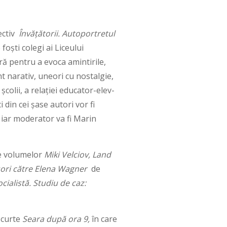
ectiv
Învățătorii. Autoportretul
 foști colegi ai Liceului
ă pentru a evoca amintirile,
t narativ, uneori cu nostalgie,
școlii, a relației educator-elev-
i din cei șase autori vor fi
iar moderator va fi Marin
ile volumelor
Miki Velciov, Land
sori către Elena Wagner
de
cialistă. Studiu de caz:
 scurte
Seara după ora 9,
în care