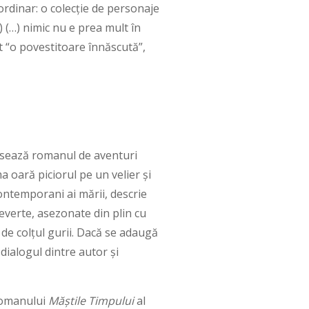
rdinar: o colecție de personaje
(…) nimic nu e prea mult în
pt “o povestitoare înnăscută”,
sează romanul de aventuri
 oară piciorul pe un velier și
ontemporani ai mării, descrie
verte, asezonate din plin cu
 de colțul gurii. Dacă se adaugă
dialogul dintre autor și
 romanului
Măștile Timpului
al