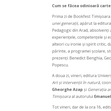
Cum se făcea odinioară carte
Prima zi de Bookfest Timișoara 
unei generații,
apărut la editur
Pedagogic din Arad, absolvenți 
experiențele, competențele și ex
alteori cu ironie și spirit critic
părinte, a programei școlare, ster
prezenți: Benedict Benghia, Geo
Popescu.
A doua zi, vineri, editura Univers
Art și intervenții în natură
, coor
Gheorghe Azap
și
Generația anu
Timișoara
al autorului
Emanuel
Tot vineri, dar de la ora 16, edi