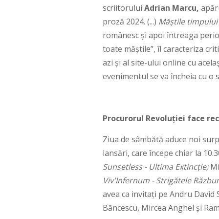
scriitorului
Adrian Marcu,
apăru
proză 2024. (...)
Măștile timpului
românesc și apoi întreaga perio
toate măştile”, îl caracteriza cr
azi și al site-ului online cu ace
evenimentul se va încheia cu o 
Procurorul Revoluției face rec
Ziua de sâmbătă aduce noi surpr
lansări, care începe chiar la 10.3
Sunsetless - Ultima Extincție;
Mi
Viv'Infernum - Strigătele Răzbun
avea ca invitați pe Andru David 
Băncescu, Mircea Anghel și Ra