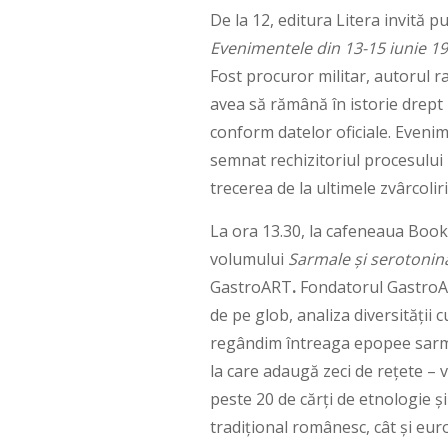
De la 12, editura Litera invită 
Evenimentele din 13-15 iunie 1
Fost procuror militar, autorul r
avea să rămână în istorie drept 
conform datelor oficiale. Eveni
semnat rechizitoriul procesului 
trecerea de la ultimele zvârcolir
La ora 13.30, la cafeneaua Bookf
volumului
Sarmale și serotonin
GastroART
.
Fondatorul GastroART
de pe glob, analiza diversității 
regândim întreaga epopee sarmal
la care adaugă zeci de rețete – 
peste 20 de cărți de etnologie ș
tradițional românesc, cât și eur