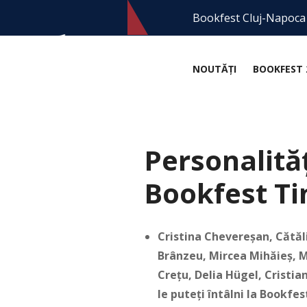
Bookfest Cluj-Napoca
NOUTĂȚI
BOOKFEST 
Personalităț
Bookfest T
Cristina Chevereșan, Cătăli
Brânzeu, Mircea Mihăieș, M
Crețu, Delia Hügel, Cristia
le puteți întâlni la Bookfe