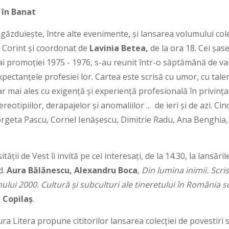
 în Banat
găzduiește, între alte evenimente, și lansarea volumului col
a Corint și coordonat de
Lavinia Betea,
de la ora 18. Cei șase
ai promoției 1975 - 1976, s-au reunit într-o săptămână de var
pectanțele profesiei lor. Cartea este scrisă cu umor, cu talen
, dar mai ales cu exigență și experiență profesională în privința 
eotipiilor, derapajelor și anomaliilor ... de ieri și de azi. Cinc
rgeta Pascu, Cornel Ienășescu, Dimitrie Radu, Ana Benghia, 
ității de Vest îi invită pe cei interesați, de la 14.30, la lansăr
d.
Aura Bălănescu, Alexandru Boca
,
Din lumina inimii. Scri
lui 2000. Cultură și subculturi ale tineretului în România so
 Copilaș
.
tura Litera propune cititorilor lansarea colecției de povestiri