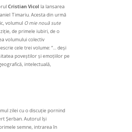
orul
Cristian Vicol
la lansarea
Daniel Timariu. Acesta din urmă
fic, volumul
O mie nouă sute
iţie, de primele iubiri, de o
ea volumului colectiv
descrie cele trei volume: “… deși
sitatea poveștilor și emoțiilor pe
eografică, intelectuală,
ul zilei cu o discuție pornind
rt Șerban. Autorul își
, primele semne, intrarea în