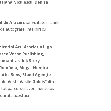
Tatiana Niculescu, Denisa
l de Afaceri
, iar vizitatorii sunt
de autografe, întâlniri cu
torial Art, Asociația Liga
rtea Veche Publishing,
Humanitas, Ink Story,
n România, Mega, Nemira
latio, Sens, Stand Agenţie
 de Vest „Vasile Goldiș” din
e tot parcursul evenimentului.
 durata acestuia.