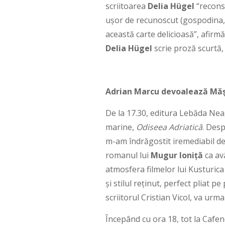
scriitoarea
Delia Hügel
“reconst
ușor de recunoscut (gospodina, 
această carte delicioasă”, afirmă
Delia Hügel
scrie proză scurtă,
Adrian Marcu devoalează Măș
De la 17.30, editura Lebăda Ne
marine,
Odiseea Adriatică
. Desp
m-am îndrăgostit iremediabil de 
romanul lui
Mugur Ioniță
ca av
atmosfera filmelor lui Kusturica 
și stilul reținut, perfect pliat 
scriitorul Cristian Vicol, va urm
Începând cu ora 18, tot la Cafen