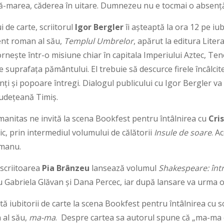
tră-marea, căderea în uitare. Dumnezeu nu e tocmai o absenț
i de carte, scriitorul
Igor Bergler
îi așteaptă la ora 12 pe iubi
cent roman al său,
Templul Umbrelor
, apărut la editura Liter
ornește într-o misiune chiar în capitala Imperiului Aztec, Te
pe suprafața pământului. El trebuie să descurce firele încâlcite
nți și popoare întregi. Dialogul publicului cu Igor Bergler va
Județeană Timiș.
umanitas ne invită la scena Bookfest pentru întâlnirea cu
Cri
ic, prin intermediul volumului de călătorii
Insule de soare
. A
tmanu.
 scriitoarea
Pia Brânzeu
lansează volumul
Shakespeare: înt
cu Gabriela Glăvan și Dana Percec, iar după lansare va urma 
ită iubitorii de carte la scena Bookfest pentru întâlnirea cu s
 al său,
ma-ma
. Despre cartea sa autorul spune că „ma-ma 