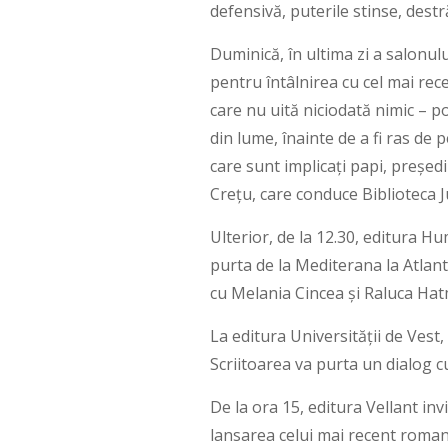
defensivă, puterile stinse, des
Duminică, în ultima zi a salonulu
pentru întâlnirea cu cel mai re
care nu uită niciodată nimic – p
din lume, înainte de a fi ras de 
care sunt implicați papi, președi
Crețu, care conduce Biblioteca 
Ulterior, de la 12.30, editura H
purta de la Mediterana la Atlant
cu Melania Cincea și Raluca Ha
La editura Universității de Vest,
Scriitoarea va purta un dialog 
De la ora 15, editura Vellant inv
lansarea celui mai recent roman