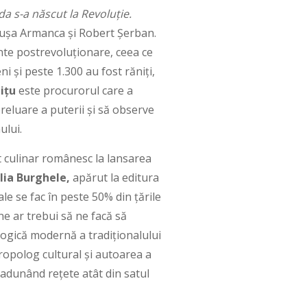
a s-a născut la Revoluție.
dușa Armanca și Robert Șerban.
ente postrevoluționare, ceea ce
 și peste 1.300 au fost răniți,
Pițu
este procurorul care a
reluare a puterii și să observe
ului.
t culinar românesc la lansarea
ia Burghele,
apărut la editura
 se fac în peste 50% din țările
ne ar trebui să ne facă să
ogică modernă a tradiționalului
ropolog cultural și autoarea a
 adunând rețete atât din satul