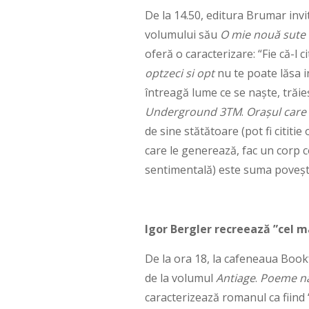
De la 14.50, editura Brumar invi
volumului său
O mie nouă sute 
oferă o caracterizare: “Fie că-l
optzeci si opt
nu te poate lăsa i
întreagă lume ce se naște, trăie
Underground 3TM
.
Orașul care
de sine stătătoare (pot fi cititie
care le generează, fac un corp 
sentimentală) este suma povești
Igor Bergler recreează ”cel m
De la ora 18, la cafeneaua Book
de la volumul
Antiage
.
Poeme na
caracterizează romanul ca fiind “