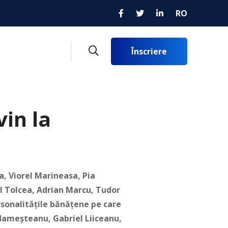
RO
Înscriere
vin la
a, Viorel Marineasa, Pia
l Tolcea, Adrian Marcu, Tudor
rsonalitățile bănățene pe care
 Adameșteanu, Gabriel Liiceanu,