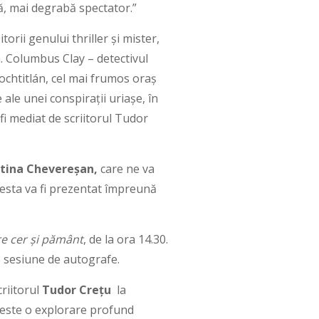
ă, mai degrabă spectator.”
torii genului thriller și mister,
a. Columbus Clay – detectivul
nochtitlán, cel mai frumos oraș
 ale unei conspirații uriașe, în
 fi mediat de scriitorul Tudor
stina Chevereșan,
care ne va
cesta va fi prezentat împreună
re cer și pământ
, de la ora 14.30.
o sesiune de autografe.
criitorul
Tudor Crețu
la
este o explorare profund