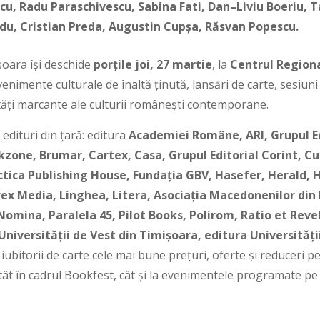
cu, Radu Paraschivescu, Sabina Fati, Dan–Liviu Boeriu, 
u, Cristian Preda, Augustin Cupșa, Răsvan Popescu.
oara își deschide
porțile joi, 27 martie
, la
Centrul Regiona
enimente culturale de înaltă ținută, lansări de carte, sesiuni 
ități marcante ale culturii românești contemporane.
edituri din țară: editura
Academiei Române, ARI, Grupul Edi
zone, Brumar, Cartex, Casa, Grupul Editorial Corint, Cu
tica Publishing House, Fundația GBV, Hasefer, Herald, 
ex Media, Linghea, Litera, Asociaţia Macedonenilor di
Nomina, Paralela 45, Pilot Books, Polirom, Ratio et Reve
Universității de Vest din Timișoara, editura Universității
ubitorii de carte cele mai bune prețuri, oferte și reduceri p
atât în cadrul Bookfest, cât și la evenimentele programate pe