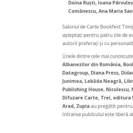
Doina Ruști, Ioana Pârvules
Comănescu, Ana Maria Sand
Salonul de Carte Bookfest Timiș
așteptați pentru patru zile de ev
autorii preferați și cu personal
Unele dintre cele mai cunoscute 
Albanezilor din România, Book
Datagroup, Diana Press, Didac
Junimea, Lebăda Neagră, Libr
Publishing House, Niculescu, 
Difuzare Carte, Trei, editura 
Arad, Zupia
au pregătit pentru i
Intrarea publicului este liberă 