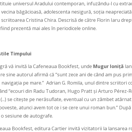
ituie universul Aradului contemporan, infuzându-l cu extrao
vecina băgăcioasă, adolescenta nesigură, soția neapreciată) 
 scriitoarea Cristina Chira. Descrisă de către Florin Iaru dre
 fiind prezentă mai ales în periodicele online.
tile Timpului
agră vă invită la Cafeneaua Bookfest, unde
Mugur Ioniță
lan
re sine autorul afirmă că “sunt zece ani de când am pus prima
navigația pe mare.” Adrian G. Romila, unul dintre scriitori c
ând “ecouri din Radu Tudoran, Hugo Pratt și Arturo Pérez-Re
(...) se citește pe nerăsuflate, eventual cu un zâmbet atârnat
pe poveste, atunci avem tot ce i se cere unui roman bun.” După 
a o sesiune de autografe.
eaua Bookfest, editura Cartier invită vizitatorii la lansarea