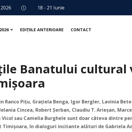
 2026
18 - 21 Iunie
2026
EDIȚIILE ANTERIOARE
CONTACT
ile Banatului cultural 
imișoara
n Ranco Pițu, Grațiela Benga, Igor Bergler, Lavinia Bete
elania Cincea, Robert Șerban, Claudiu T. Arieșan, Marce
n Vicol sau Camelia Burghele sunt doar câteva dintre pe
st Timișoara, în dialoguri incitante alături de Gabriela