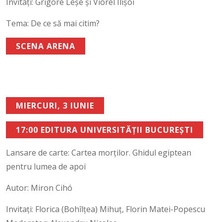
Invitați: Grigore Leșe și Viorel Ilișoi
Tema: De ce să mai citim?
SCENA ARENA
MIERCURI, 3 IUNIE
17:00 EDITURA UNIVERSITĂȚII BUCUREȘTI
Lansare de carte: Cartea morților. Ghidul egiptean
pentru lumea de apoi
Autor: Miron Cihó
Invitați: Florica (Bohîlțea) Mihuț, Florin Matei-Popescu