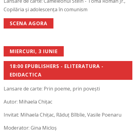
Lansare de carte: Cameleonul Stein - Toma Roman Jr.,
Copilăria și adolescența în comunism
SCENA AGORA
MIERCURI, 3 IUNIE
18:00 EPUBLISHERS - ELITERATURA -
EDIDACTICA
Lansare de carte: Prin poeme, prin povești
Autor: Mihaela Chițac
Invitat: Mihaela Chițac, Răduț Bîlbîie, Vasile Poenaru
Moderator: Gina Micloș