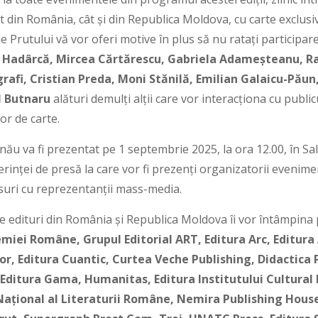
 din România, cât și din Republica Moldova, cu carte exclusi
e Prutului vă vor oferi motive în plus să nu rataţi participa
 Hadârcă,
Mircea Cărtărescu, Gabriela Adameșteanu, Ra
grafi, Cristian Preda,
Moni Stănilă, Emilian Galaicu-Păun
аl Butnaru
alături demulți alții care vor interacționa cu publ
or de carte.
ău va fi prezentat pe 1 septembrie 2025, la ora 12.00, în Sal
erinței de presă la care vor fi prezenți organizatorii evenim
suri cu reprezentanții mass-media.
 edituri din România și Republica Moldova îi vor întâmpina pe
miei Române, Grupul Editorial ART, Editura Arc, Editura
lor, Editura Cuantic, Curtea Veche Publishing, Didactica 
, Editura Gama, Humanitas, Editura Institutului Cultura
Național al Literaturii Române, Nemira Publishing House,