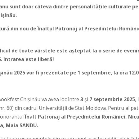
nu sunt doar câteva dintre personalitățile culturale pe c
ișinău
.
ră din nou de Înaltul Patronaj al Președintelui României
publicul de toate vârstele este așteptat la o serie de eve
5.
Intrarea este liberă!
inău 2025 vor fi prezentate pe 1 septembrie, la ora 12.0
Bookfest Chișinău va avea loc între
3
și
7 septembrie 2025
,
 nr. 60) din cadrul Universității de Stat Moldova. Pentru al pa
 onorantul
Înalt Patronaj al Președintelui României, Nicu
va, Maia SANDU.
la toate evenimentele din programul acestei ediții, zilnic între