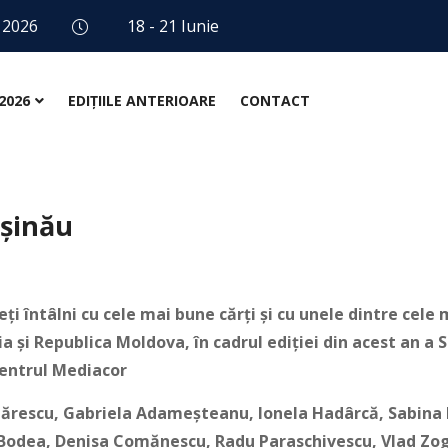
 2026
18 - 21 Iunie
2026
EDIȚIILE ANTERIOARE
CONTACT
ișinău
eți întâlni cu cele mai bune cărți și cu unele dintre cel
a și Republica Moldova, în cadrul ediției din acest an a 
Centrul Mediacor
ărescu, Gabriela Adameșteanu, Ionela Hadârcă, Sabina Fa
 Bodea, Denisa Comănescu, Radu Paraschivescu, Vlad Zogr