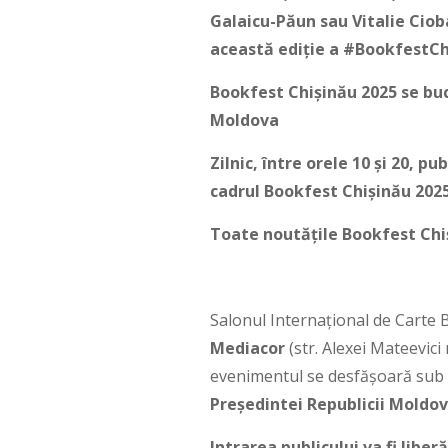
Galaicu-Păun sau Vitalie Cioba
această ediție a #BookfestCh
Bookfest Chișinău 2025 se bucu
Moldova
Zilnic, între orele 10 şi 20, 
cadrul Bookfest Chișinău 202
Toate noutățile Bookfest Chiș
Salonul Internațional de Carte 
Mediacor
(str. Alexei Mateevici
evenimentul se desfășoară sub
Președintei Republicii Moldo
Intrarea publicului va fi liberă