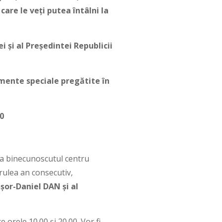
are le veți putea întâlni la
 și al Președintei Republicii
nimente speciale pregătite în
0
 la binecunoscutul centru
trulea an consecutiv,
șor-Daniel DAN și al
 orele 10.00 și 20.00. Vor fi