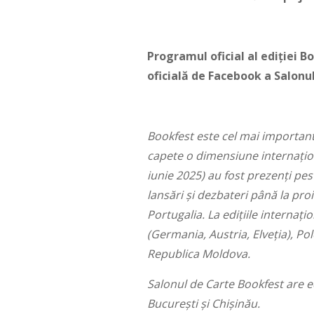
Programul oficial al ediției B
oficială de Facebook a Salonu
Bookfest este cel mai important 
capete o dimensiune internațion
iunie 2025) au fost prezenți pe
lansări și dezbateri până la proi
Portugalia. La edițiile internați
(Germania, Austria, Elveția), Polo
Republica Moldova.
Salonul de Carte Bookfest are ed
București și Chișinău.