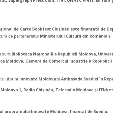
rut, Supergraph Prest Com, Trei, UNATC Press, Editura Şt
național de Carte Bookfest Chișinău este finanțată de D
cură de parteneriatul
Ministerului Culturii din România
și 
u sunt
Biblioteca Națională a Republicii Moldova, Univer
ica Moldova, Camera de Comerț și Industrie a Republicii
ntului sunt
Innovate Moldova
și
Ambasada Suediei în Repu
Moldova 1, Radio Chișinău, Teleradio Moldova și iTicke
inul programului Innovate Moldova, finanțat de Suedia.