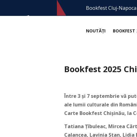
Bookfest Cluj-Napoca
NOUTĂȚI
BOOKFEST 
Bookfest 2025 Ch
Între 3 și 7 septembrie vă put
ale lumii culturale din Români
Carte Bookfest Chișinău, la 
Tatiana Țîbuleac, Mircea Cărt
Calancea, Lavinia Stan, Lidia