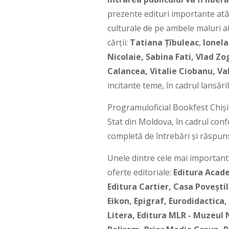
prezente edituri importante atât
culturale de pe ambele maluri al
cărţii:
Tatiana Țîbuleac
,
Ionela
Nicolaie, Sabina Fati, Vlad Zo
Calancea, Vitalie Ciobanu, V
incitante teme, în cadrul lansăril
Programuloficial Bookfest Chișin
Stat din Moldova, în cadrul conf
completă de întrebări și răspun
Unele dintre cele mai importante
oferte editoriale:
Editura Acade
Editura Cartier, Casa Poveşti
Eikon, Epigraf, Eurodidactica
Litera, Editura MLR - Muzeul 