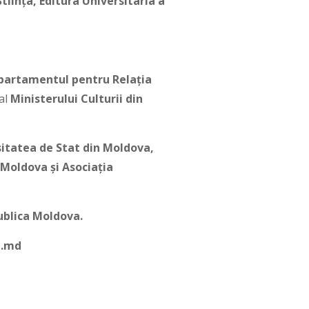
iinţa, Editura Universitaria a
epartamentul pentru Relația
al
Ministerului Culturii
din
sitatea de Stat din Moldova,
 Moldova și Asociația
blica Moldova.
t.md