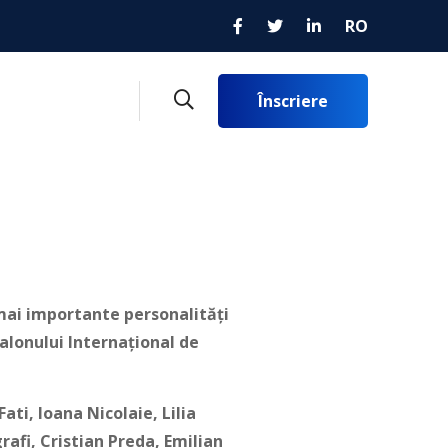
RO
Înscriere
e mai importante personalități
Salonului Internațional de
ti, Ioana Nicolaie, Lilia
afi, Cristian Preda, Emilian