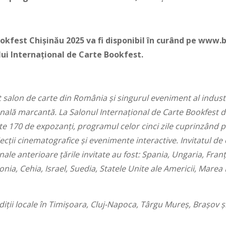
ookfest Chișinău 2025 va fi disponibil în curând pe www.
lui Internațional de Carte Bookfest.
salon de carte din România și singurul eveniment al industri
ală marcantă. La Salonul Internațional de Carte Bookfest di
ste 170 de expozanți, programul celor cinci zile cuprinzând 
ecții cinematografice și evenimente interactive. Invitatul de 
onale anterioare țările invitate au fost: Spania, Ungaria, Fra
nia, Cehia, Israel, Suedia, Statele Unite ale Americii, Marea Br
iții locale în Timișoara, Cluj-Napoca, Târgu Mureș, Brașov și 