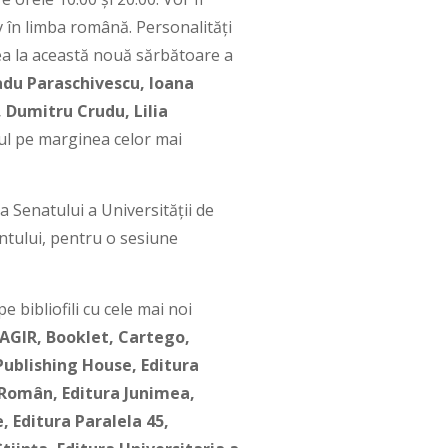
v în limba română. Personalități
rea la această nouă sărbătoare a
du Paraschivescu, Ioana
, Dumitru Crudu,
Lilia
icul pe marginea celor mai
a Senatului a Universității de
entului, pentru o sesiune
 bibliofili cu cele mai noi
 AGIR, Booklet, Cartego,
Publishing House, Editura
l Român, Editura Junimea,
 Editura Paralela 45,