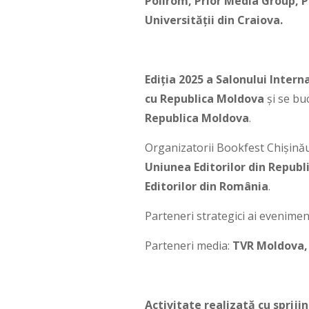
Polirom, Prior Media Group, P
Universităţii din Craiova.
Ediția 2025 a Salonului Inter
cu Republica Moldova
și se bu
Republica Moldova
.
Organizatorii Bookfest Chișină
Uniunea Editorilor din Republ
Editorilor din România
.
Parteneri strategici ai evenime
Parteneri media:
TVR Moldova, 
Activitate realizată cu sprij